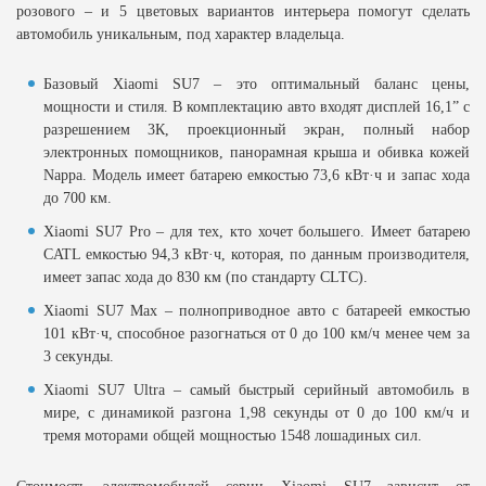
розового – и 5 цветовых вариантов интерьера помогут сделать
автомобиль уникальным, под характер владельца.
Базовый Хiaomi SU7 – это оптимальный баланс цены,
мощности и стиля. В комплектацию авто входят дисплей 16,1” с
разрешением 3К, проекционный экран, полный набор
электронных помощников, панорамная крыша и обивка кожей
Nappa. Модель имеет батарею емкостью 73,6 кВт·ч и запас хода
до 700 км.
Xiaomi SU7 Pro – для тех, кто хочет большего. Имеет батарею
CATL емкостью 94,3 кВт·ч, которая, по данным производителя,
имеет запас хода до 830 км (по стандарту CLTC).
Xiaomi SU7 Max – полноприводное авто с батареей емкостью
101 кВт·ч, способное разогнаться от 0 до 100 км/ч менее чем за
3 секунды.
Xiaomi SU7 Ultrа – самый быстрый серийный автомобиль в
мире, с динамикой разгона 1,98 секунды от 0 до 100 км/ч и
тремя моторами общей мощностью 1548 лошадиных сил.