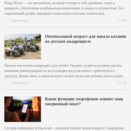
Range Rover — это автомобиль, который сочетает в себе динамику, стиль и
мощность, обеспечивая незабываемые впечатления от каждого путешествия. Его
современный дизайн, передовые технологии и высокие технические
характеристики делают его идеальным выбором для тех, кто ценит комфорт и
Экономист
1 545
производительность. Впечатляющий облик нового Range Rover Sport создается
его атлетическими контурами, выразительными...
Оптимальный возраст для начала катания
на детском квадроцикле
Прежде чем купить квадроцикл для детей в Украине, родители должны уделить
внимание рекомендациям по эксплуатации представленного транспортного
средства. Важно знать, в каком возрасте можно позволить ребенку начать кататься
на подобном четырехколеснике. От этого зависит не только удовольствие от
Экономист
4 138
катания, но и, прежде всего, безопасность ребенка. Давайте рассмотрим подробно,
когда же...
Какие функции смартфонов меняют наш
ежедневный опыт?
Сегодня мобильные технологии – основной элемент жизни каждого. Смартфоны