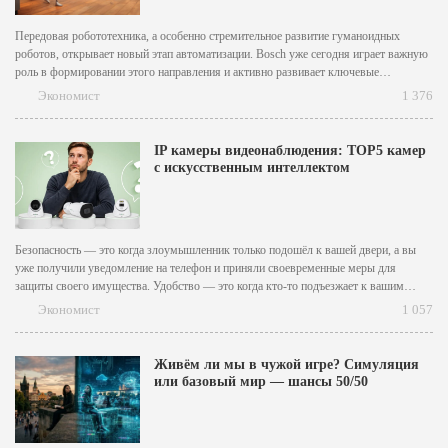
Передовая робототехника, а особенно стремительное развитие гуманоидных
роботов, открывает новый этап автоматизации. Bosch уже сегодня играет важную
роль в формировании этого направления и активно развивает ключевые
технологии для автоматизации и робототехники. «Современные сенсорные
Экономист
1 376
технологии, программное обеспечение и эффективное превращение электрической
энергии в движение не только технологически связаны с автоматизированной
мобильностью...
IP камеры видеонаблюдения: TOP5 камер
с искусственным интеллектом
Безопасность — это когда злоумышленник только подошёл к вашей двери, а вы
уже получили уведомление на телефон и приняли своевременные меры для
защиты своего имущества. Удобство — это когда кто-то подъезжает к вашим
воротам, а вы уже знаете, свой или чужой, и сами решаете, хотите ли вы впускать
Экономист
1 057
этого человека....
Живём ли мы в чужой игре? Симуляция
или базовый мир — шансы 50/50