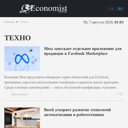
UA
RU
Главная
Техно
Пт, 7 августа 2026,
01:03
ТЕХНО
Meta запускает отдельное приложение для
продавцов в Facebook Marketplace
Компания Meta представила обширную серию обновлений для Facebook,
призванных упростить использование платформы и привлечь новую аудиторию.
Среди основных нововведений — запуск бесплатной верификации, отдельное
приложение для продавцов на Marketplace, тестирование полноэкранного режима
Экономист
1 787
просмотра видео и интеграция искусственного интеллекта. [caption
id="attachment_12126" align="aligncenter" width="640"] Meta[/caption] Для
постоянных продавцов на Facebook Marketplace компания...
Bosch ускоряет развитие технологий
автоматизации и робототехники