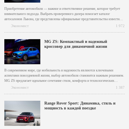
Приобретение автомобиля — важное и ответственное решение, которое требует
внимательного подхода. Выбрать проверенного дилера помогает каталог
автосалонов Львова, где представлены официальные представительства известных
автомобильных брендов, предлагающие широкий ассортимент машин, выгодные
Экономист
1 972
условия покупки и высококачественное обслуживание. Если вы планируете
приобрести транспортное средство, стоит обратить внимание на автомобильные
салоны во Львове, которые...
MG ZS: Компактный и надежный
кроссовер для динамичной жизни
В современном мире, где мобильность и надежность являются ключевыми
аспектами повседневной жизни, выбор автомобиля становится важным решением.
MG ZS предлагает идеальное сочетание стиля, комфорта и технологических
новаций, что делает его отличным выбором для активных людей. MG ZS
Экономист
1 387
отличается эмоциональным и динамичным дизайном, который привлекает
внимание на дороге. Характерные черты включают...
Range Rover Sport: Динамика, стиль и
мощность в каждой поездке