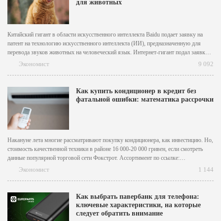
для животных
Китайский гигант в области искусственного интеллекта Baidu подает заявку на
патент на технологию искусственного интеллекта (ИИ), предназначенную для
перевода звуков животных на человеческий язык. Интернет-гигант подал заявку
на патент в декабре, но Национальное управление интеллектуальной собственности
Экономист
9 092
Китая опубликовало ее только во вторник. Метод перевода работает путем сбора
различных типов данных от целевого животного, включая...
Как купить кондиционер в кредит без
фатальной ошибки: математика рассрочки
Накануне лета многие рассматривают покупку кондиционера, как инвестицию. Но,
стоимость качественной техники в районе 16 000-20 000 гривен, если смотреть
данные популярной торговой сети Фокстрот. Ассортимент по ссылке:
https://www.foxtrot.com.ua/ru/shop/kondicyonery.html дает понятие, на что вообще
Экономист
1 144
можно рассчитывать. Покупка кондиционера в кредит или рассрочку может быть
выгодна, если учитывать некоторые моменты. Обсудим,...
Как выбрать павербанк для телефона:
ключевые характеристики, на которые
следует обратить внимание