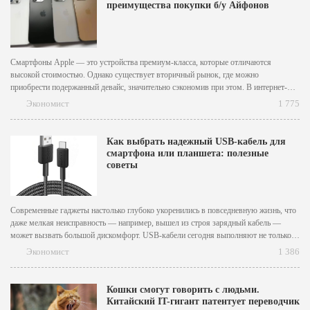
преимущества покупки б/у Айфонов
Смартфоны Apple — это устройства премиум-класса, которые отличаются
высокой стоимостью. Однако существует вторичный рынок, где можно
приобрести подержанный девайс, значительно сэкономив при этом. В интернет-
магазине Grokholsky можно найти iPhone 16 Про бу в отличном или даже
Экономист
1 775
идеальном состоянии, выбирая нужный цвет корпуса и объем памяти. Хотя
покупка подержанного устройства может...
Как выбрать надежный USB-кабель для
смартфона или планшета: полезные
советы
Современные гаджеты настолько глубоко укоренились в повседневную жизнь, что
даже мелкая неисправность — например, вышел из строя зарядный кабель —
может вызвать большой дискомфорт. USB-кабели сегодня выполняют не только
роль проводника энергии, но и обеспечивают быструю передачу данных,
Экономист
1 386
синхронизацию устройств и даже поддержку функций, таких как OTG или
DisplayPort. Поэтому...
Кошки смогут говорить с людьми.
Китайский IT-гигант патентует переводчик