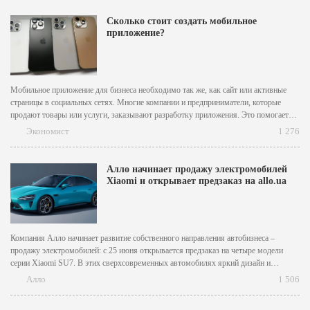
строя. [caption id="attachment_8950" align="aligncenter" width="850"] Какие
аккумуляторы...
Сколько стоит создать мобильное
приложение?
Мобильное приложение для бизнеса необходимо так же, как сайт или активные
страницы в социальных сетях. Многие компании и предприниматели, которые
продают товары или услуги, заказывают разработку приложения. Это помогает
удерживать внимание целевой аудитории, подогревать рынок и передавать
Экономист
1 276
информацию сразу на телефон потенциальному клиенту. Когда речь идет о таких
приложениях, то...
Алло начинает продажу электромобилей
Xiaomi и открывает предзаказ на allo.ua
Компания Алло начинает развитие собственного направления автобизнеса –
продажу электромобилей: с 25 июня открывается предзаказ на четыре модели
серии Хiaomi SU7. В этих сверхсовременных автомобилях яркий дизайн и
премиальные материалы сочетаются с впечатляющими техническими
Алло
1 506
характеристиками. С 2016 года группа компаний «Алло» является официальным
представителем Xiaomi в Украине и импортирует широкий...