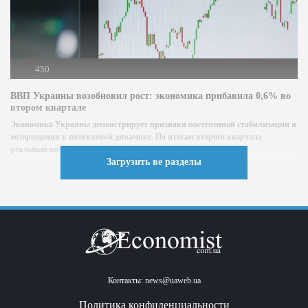
450
ВВП Украины возобновил рост: экономика прибавила 0,6% во
втором квартале
Экономика Украины демонстрирует признаки постепенной стабилизации и
возвращения к позитивной динамике. По итогам второго квартала
реальный внутренний валовой продукт (ВВП)...
Загрузить ве разделы
Контакты:
news@uaweb.ua
Политика конфиденциальности