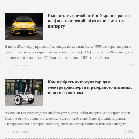
цена продажи составит около 100...
Рынок электромобилей в Украине растет
на фоне заявлений об отмене льгот по
импорту
В июле 2025 года украинский автопарк пополнили более 7000 автотранспортных
средств на аккумуляторных источниках питания (BEV). Это на 16,7% больше, чем
в июне этого года, и на 47% больше, чем в июле 2024-го, сообщил
«Укравтопром». Основное количество реализованных за месяц электромобилей
Экономист
1 733
составили легковые автомобили – 6849 ед., из которых 1587...
Как выбрать аккумулятор для
электротранспорта и резервного питания:
просто о сложном
Аккумулятор стал сердцем любого устройства, работающего на электроэнергии.
Именно от него зависит, насколько долго и стабильно будет функционировать
электросамокат, электровелосипед, система бесперебойного питания или даже
автономная солнечная станция. И если выбрать неправильную батарею,
Экономист
1 661
существует риск быстрого износа, неисправностей или даже выхода техники из