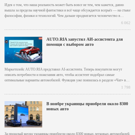
Идея о том, что наша реальность может быть вовсе не тем, чем кажется, давно
вышла за пределы научной фантастики и всё чаще обсуждается всерьёз — на стыке
философии, физики и технологий. Чем дальше продвигается человечество в
вычислениях и моделировании сложных систем, тем менее фантастичным
6 062
выглядит предположение: а что, если и...
AUTO.RIA запустил АИ-ассистента для
помощи с выбором авто
Маркетплейс AUTO.RIA представил AI-ассистента. Теперь покупатели могут
описать потребности и пожелания авто, чтобы ассистент подобрал самые
оптимальные варианты автомобилей. Функция уже появилась в разделе «Чат» в
приложении AUTO.RIA для всех пользовательских пользователей iOS и Android.
1 798
[caption id="attachment_10371" align="aligncenter" width="1920"]
AUTO.RIA[/caption] Вместо того чтобы вручную выбирать фильтры,
пользователь может написать в...
В ноябре украинцы приобрели около 8300
новых авто
За прошлый месяц украинцы приобрели около 8300 новых легковых автомобилей.