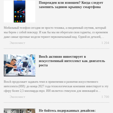
Поврежден или изношен? Когда следует
заменить заднюю крышку смартфона
Мобильный телефон сегодня не просто техника, а ежедневный спутник, который
мы берем с собой повсюду. И как бы мы ни оберегали свои гаджеты, со временем
даже самые прочные модели теряют первоначальный вид. Одной из деталей,
которая страдает в первую очередь, является задняя крышка. Но действительно ли
Экономист
1 204
ее состояние имеет значение?...
Bosch активно инвестирует в
искусственный интеллект как двигатель
роста
Bosch продолжает задавать темп в применении и развитии искусственного
интеллекта (ИИ): до конца 2027 года технологическая компания инвестирует в эту
сферу более 2,5 миллиарда евро. ИИ является стимулом для инноваций и
двигателем роста продуктов и услуг Bosch. Он делает автоматизированное
Экономист
1 700
управление более безопасным, надежно проверяет качество на производстве и
облегчает...
Не бойтесь подержанных девайсов: