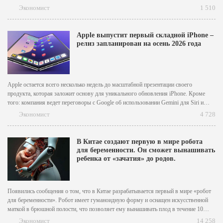
фильма Critterz, который планируют выпустить в мировой прокат в следующем
Экономист
1 510
году. Critterz рассказывает историю лесных существ, чья деревня меняется после
появления незнакомца. Автор...
Apple выпустит первый складной iPhone –
релиз запланирован на осень 2026 года
Apple остается всего несколько недель до масштабной презентации своего
продукта, которая заложит основу для уникального обновления iPhone. Кроме
того: компания ведет переговоры с Google об использовании Gemini для Siri и
повышает стоимость TV+. Наконец, Apple теряет еще одного руководителя отдела
Экономист
4 728
ИИ, который перешел в Meta. Возьмите iPhone сегодня и сравните...
В Китае создают первую в мире робота
для беременности. Он сможет вынашивать
ребенка от «зачатия» до родов.
Появились сообщения о том, что в Китае разрабатывается первый в мире «робот
для беременности». Робот имеет гуманоидную форму и оснащен искусственной
маткой в брюшной полости, что позволяет ему вынашивать плод в течение 10
месяцев и рожать. Ожидается, что прототип будет выпущен в следующем году, а
Экономист
14 258