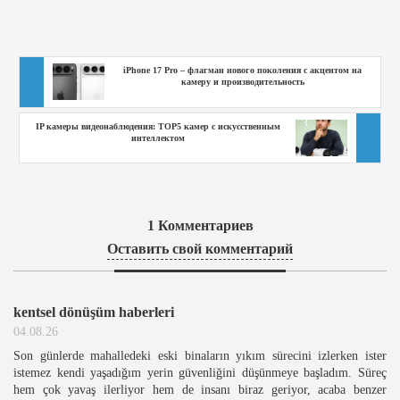
iPhone 17 Pro – флагман нового поколения с акцентом на
камеру и производительность
IP камеры видеонаблюдения: TOP5 камер с искусственным
интеллектом
1
Комментариев
Оставить свой комментарий
kentsel dönüşüm haberleri
04.08.26
Son günlerde mahalledeki eski binaların yıkım sürecini izlerken ister
istemez kendi yaşadığım yerin güvenliğini düşünmeye başladım. Süreç
hem çok yavaş ilerliyor hem de insanı biraz geriyor, acaba benzer