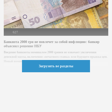
627
Банкнота 2000 грн не повлечет за собой инфляцию: банкир
объяснил решение НБУ
Введение банкноты номиналом 2000 гривен не означает увеличения
денежной массы, включения «печатного станка» или будущего прыжка цен.
Новый номинал является...
Загрузить ве разделы