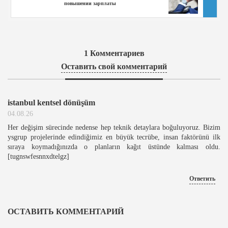
повышении зарплаты
1
Комментариев
Оставить свой комментарий
istanbul kentsel dönüşüm
04.08.26
Her değişim sürecinde nedense hep teknik detaylara boğuluyoruz. Bizim
ysgrup projelerinde edindiğimiz en büyük tecrübe, insan faktörünü ilk
sıraya koymadığınızda o planların kağıt üstünde kalması oldu.
[tugnswfesnnxdtelgz]
Ответить
ОСТАВИТЬ КОММЕНТАРИЙ