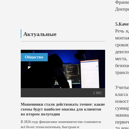
Франко
Днепре
5.Кач
Речь и
Актуальные
монта
сроков
девел
Общество
места,
безопа
трансп
Учитыв
1 981
класса
новос
Мошенники стали действовать точнее: какие
суммар
схемы будут наиболее опасны для клиентов
во втором полугодии
эквива
первич
В 2026 году финансовое мошенничество становится
всё более технологичным, быстрым и
70-80%