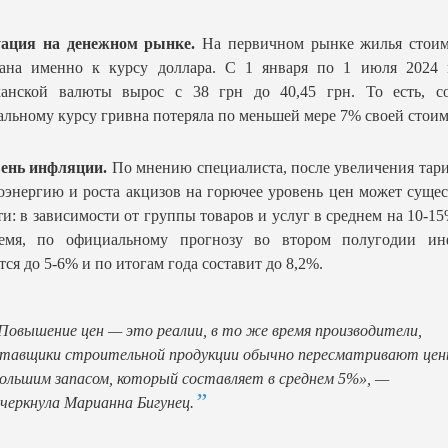
уация на денежном рынке.
На первичном рынке жилья стоим
зана именно к курсу доллара. С 1 января по 1 июля 2024 г
канской валюты вырос с 38 грн до 40,45 грн. То есть, со
льному курсу гривна потеряла по меньшей мере 7% своей стоим
вень инфляции.
По мнению специалиста, после увеличения тар
оэнергию и роста акцизов на горючее уровень цен может суще
ти: в зависимости от группы товаров и услуг в среднем на 10-15
емя, по официальному прогнозу во втором полугодии ин
тся до 5-6% и по итогам года составит до 8,2%.
Повышение цен — это реалии, в то же время производители,
тавщики строительной продукции обычно пересматривают цен
ольшим запасом, который составляет в среднем 5%», —
черкнула Марианна Бигунец.