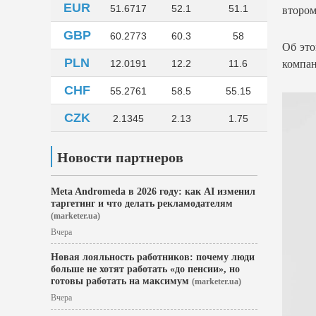
EUR
51.6717
52.1
51.1
втором
GBP
60.2773
60.3
58
Об это
PLN
12.0191
12.2
11.6
компа
CHF
55.2761
58.5
55.15
CZK
2.1345
2.13
1.75
Новости партнеров
Meta Andromeda в 2026 году: как AI изменил
таргетинг и что делать рекламодателям
(marketer.ua)
Вчера
Новая лояльность работников: почему люди
больше не хотят работать «до пенсии», но
готовы работать на максимум
(marketer.ua)
Вчера