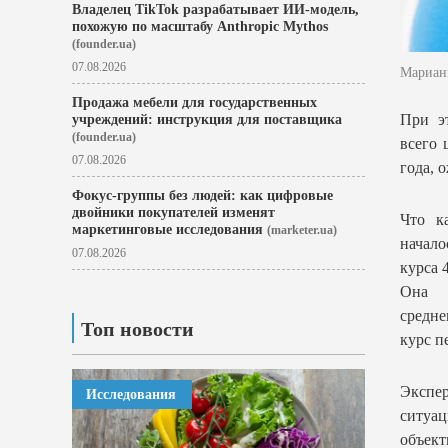
Владелец TikTok разрабатывает ИИ-модель,
похожую по масштабу Anthropic Mythos
(founder.ua)
07.08.2026
Мариан
Продажа мебели для государственных
При эт
учреждений: инструкция для поставщика
(founder.ua)
всего 
07.08.2026
года, 
Фокус-группы без людей: как цифровые
двойники покупателей изменят
Что ка
маркетинговые исследования
(marketer.ua)
начало
07.08.2026
курса 4
Она 
средне
Топ новости
курс п
Экспер
Исследования
ситуац
объект