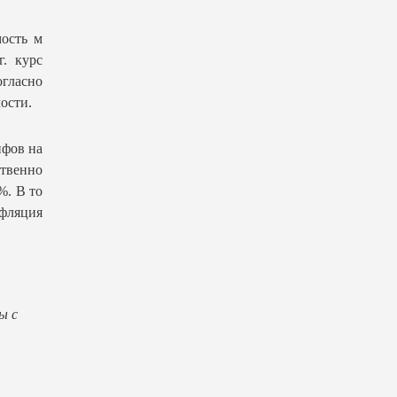
ость м
. курс
гласно
ости.
ифов на
ственно
%. В то
фляция
ы с