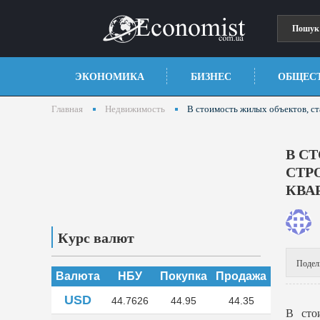
ЭКОНОМИКА
БИЗНЕС
ОБЩЕС
Главная
Недвижимость
В стоимость жилых объектов, ста
В С
СТР
КВАР
Курс валют
Подел
Валюта
НБУ
Покупка
Продажа
USD
44.7626
44.95
44.35
В сто