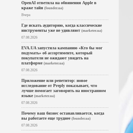
OpenAI ответила на обвинения Apple в
краже тайн
(founder.ua)
Вчера
Где искать аудиторию, когда классические
инструменты уже не удивляют
(marketer.ua)
07.08.2026
EVA.UA запустила кампанию «Кто бы мог
подумать» об ассортименте, который
покупатели не ожидают увидеть на
платформе
(marketer.ua)
07.08.2026
Приложение или репетитор: новое
исследование от Preply показывает, что
лучше помогает заговорить на иностранном
языке
(marketer.ua)
07.08.2026
Почему ваш бизнес останавливается, когда
вы работаете еще труднее
(founder.ua)
07.08.2026