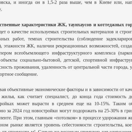
вска, и иногда он в 1,5-2 раза выше, чем в Киеве или, на
.
ественные характеристики ЖК, таунхаусов и коттеджных гор
дет о качестве используемых строительных материалов и строи
жных работ, темпах строительства (соблюдение задеклариро
), этажности ЖК, наличии рекреационных возможностей, созд
опером всеобъемлющего инфраструктурного комплекса (парко
 объекты социально-бытовой, детской, спортивной инфрастру
сность проживания, удаленность от центральной части города, 
ортное сообщение.
ая объективные экономические факторы и в зависимости от кач
 жилья, как считает специалист, до конца года стоимость 
тройках может вырасти в среднем еще на 10-15%. Таким об
но за 2024 год новостройки могут подорожать на 25-30% в гр
ленте. При этом, главным «потолком» в процессе удорожания ж
ном рынке является уровень себестоимости строительства, кое
 от стоимости м². Самым же весомым стимулом для удержания