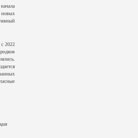
ачала
 новых
ктивный
 с 2022
родков
нялись.
дается
ванных
пасные
ция