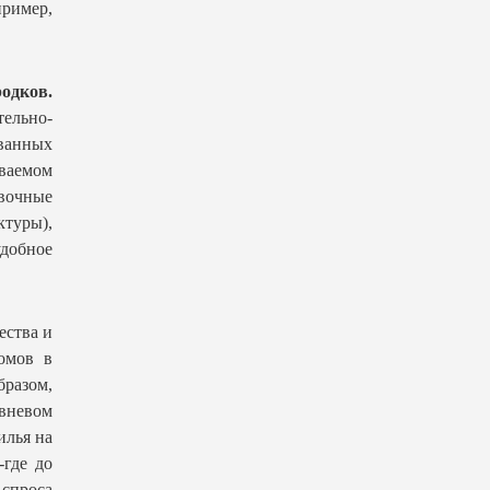
пример,
одков.
тельно-
ванных
аваемом
вочные
ктуры),
удобное
ества и
домов в
разом,
ивневом
илья на
-где до
 спроса