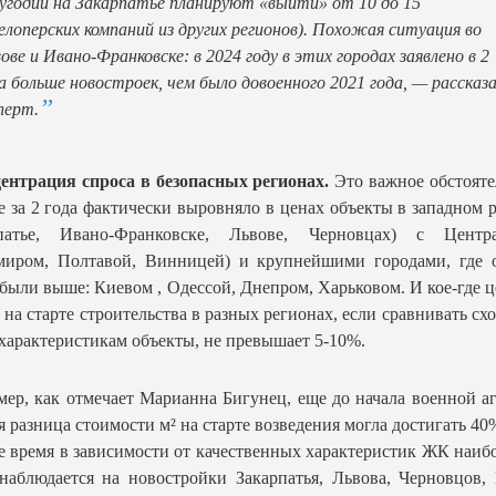
угодии на Закарпатье планируют «выйти» от 10 до 15
елоперских компаний из других регионов). Похожая ситуация во
ове и Ивано-Франковске: в 2024 году в этих городах заявлено в 2
а больше новостроек, чем было довоенного 2021 года, — рассказ
перт.
ентрация спроса в безопасных регионах.
Это важное обстояте
е за 2 года фактически выровняло в ценах объекты в западном 
рпатье, Ивано-Франковске, Львове, Черновцах) с Центр
миром, Полтавой, Винницей) и крупнейшими городами, где 
 были выше: Киевом , Одессой, Днепром, Харьковом. И кое-где 
 на старте строительства в разных регионах, если сравнивать сх
характеристикам объекты, не превышает 5-10%.
ер, как отмечает Марианна Бигунец, еще до начала военной а
я разница стоимости м² на старте возведения могла достигать 40
е время в зависимости от качественных характеристик ЖК наи
наблюдается на новостройки Закарпатья, Львова, Черновцов,