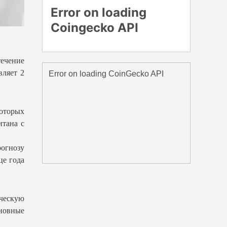
ечение
вляет 2
оторых
итана с
гнозу
це года
ическую
сновные