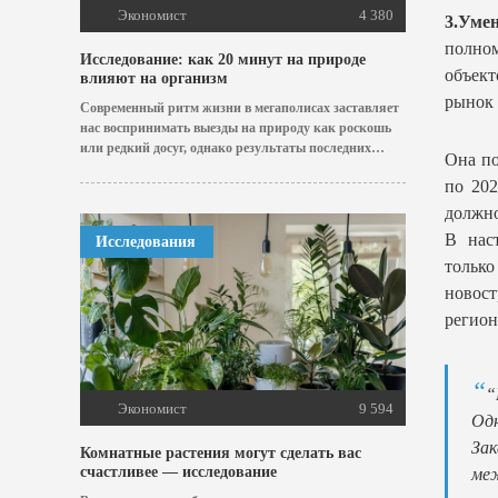
Экономист
4 380
3.Уме
полно
Исследование: как 20 минут на природе
объект
влияют на организм
рынок 
Современный ритм жизни в мегаполисах заставляет
нас воспринимать выезды на природу как роскошь
или редкий досуг, однако результаты последних
Она по
научных...
по 20
должно
В нас
Исследования
тольк
новос
регион
“
Экономист
9 594
Одн
Зак
Комнатные растения могут сделать вас
счастливее — исследование
меж