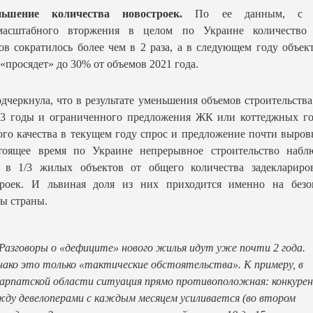
ньшение количества новостроек.
По ее данным, с н
масштабного вторжения в целом по Украине количество
ов сократилось более чем в 2 раза, а в следующем году объе
«просядет» до 30% от объемов 2021 года.
дчеркнула, что в результате уменьшения объемов строительства
23 годы и ограниченного предложения ЖК или коттеджных го
го качества в текущем году спрос и предложение почти выров
тоящее время по Украине непрерывное строительство наблю
о в 1/3 жилых объектов от общего количества задеклариро
троек. И львиная доля из них приходится именно на безо
ы страны.
Разговоры о «дефиците» нового жилья идут уже почти 2 года.
ако это только «тактические обстоятельства». К примеру, в
арпатской области ситуация прямо противоположная: конкурен
ду девелоперами с каждым месяцем усиливается (во втором