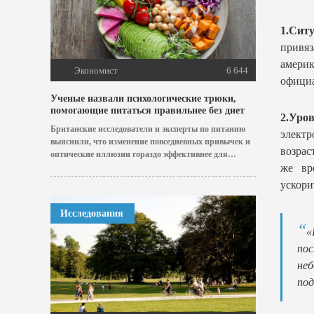
1.Сит
привя
амери
Экономист
6 644
официа
Ученые назвали психологические трюки,
помогающие питаться правильнее без диет
2.Уро
Британские исследователи и эксперты по питанию
электр
выяснили, что изменение повседневных привычек и
возрас
оптические иллюзии гораздо эффективнее для
же вр
похудения и здоровья,...
ускори
Исследования
«
пос
неб
под