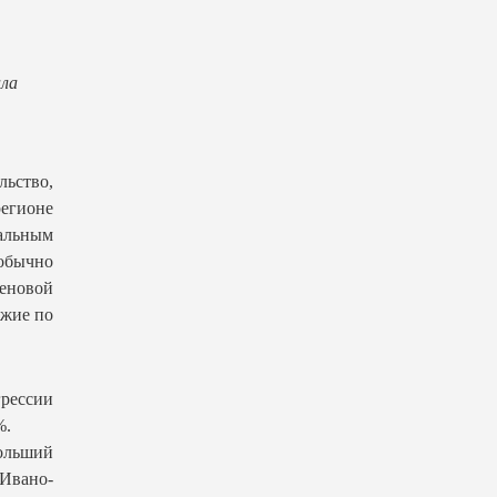
ала
льство,
регионе
альным
обычно
ценовой
ожие по
грессии
%.
больший
 Ивано-