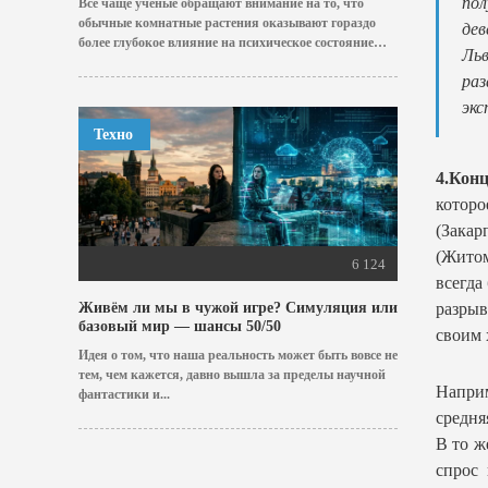
пол
Все чаще ученые обращают внимание на то, что
обычные комнатные растения оказывают гораздо
дев
более глубокое влияние на психическое состояние
Льв
человека,...
раз
экс
Техно
4.Конц
которо
(Зака
(Жито
6 124
всегда
разрыв
Живём ли мы в чужой игре? Симуляция или
базовый мир — шансы 50/50
своим 
Идея о том, что наша реальность может быть вовсе не
тем, чем кажется, давно вышла за пределы научной
Наприм
фантастики и...
средня
В то ж
спрос 