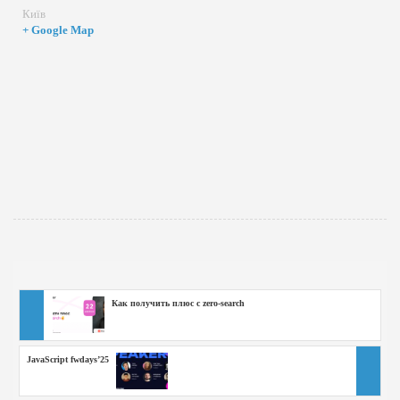
Київ
+ Google Map
Как получить плюс с zero-search
JavaScript fwdays’25