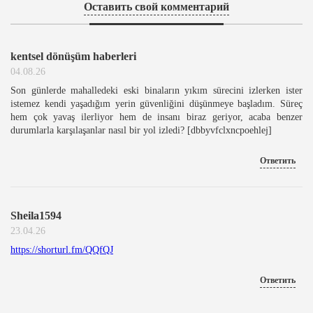
Оставить свой комментарий
kentsel dönüşüm haberleri
04.08.26
Son günlerde mahalledeki eski binaların yıkım sürecini izlerken ister
istemez kendi yaşadığım yerin güvenliğini düşünmeye başladım. Süreç
hem çok yavaş ilerliyor hem de insanı biraz geriyor, acaba benzer
durumlarla karşılaşanlar nasıl bir yol izledi? [dbbyvfclxncpoehlej]
Ответить
Sheila1594
23.04.26
https://shorturl.fm/QQfQJ
Ответить