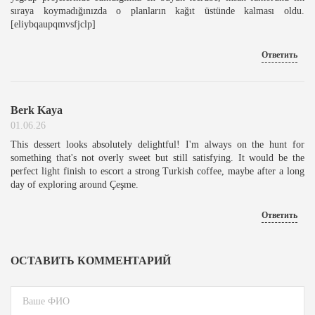
sıraya koymadığınızda o planların kağıt üstünde kalması oldu.
[eliybqaupqmvsfjclp]
Ответить
Berk Kaya
01.06.26
This dessert looks absolutely delightful! I'm always on the hunt for
something that's not overly sweet but still satisfying. It would be the
perfect light finish to escort a strong Turkish coffee, maybe after a long
day of exploring around Çeşme.
Ответить
ОСТАВИТЬ КОММЕНТАРИЙ