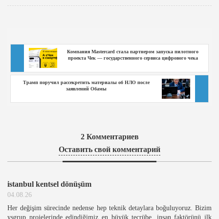
Компания Mastercard стала партнером запуска пилотного
проекта Чек — государственного сервиса цифрового чека
Трамп поручил рассекретить материалы об НЛО после
заявлений Обамы
2
Комментариев
Оставить свой комментарий
istanbul kentsel dönüşüm
04.08.26
Her değişim sürecinde nedense hep teknik detaylara boğuluyoruz. Bizim
ysgrup projelerinde edindiğimiz en büyük tecrübe, insan faktörünü ilk