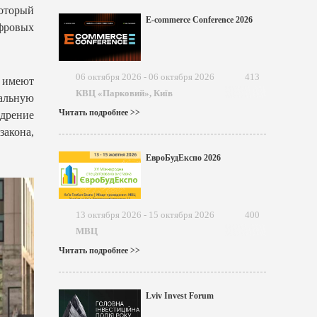
который
E-commerce Conference 2026
ифровых
06 октября 2026 - 06 октября 2026
413
 имеют
КВЦ «Парковий», Київ
альную
Читать подробнее >>
дрение
закона,
ЕвроБудЕкспо 2026
13 октября 2026 - 15 октября 2026
400
МВЦ
Читать подробнее >>
Lviv Invest Forum