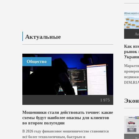
токарным
А
Актуальные
Как из
рынок 
Украин
Общество
войны: 
Маркетп
что по
провере
как из
недвижи
цены 
DIM.RI
аналит
проанал
DIM.R
первичн
начала
Экон
1 975
полнома
войны д
Мошенники стали действовать точнее: какие
года. Ис
схемы будут наиболее опасны для клиентов
показыва
во втором полугодии
менялись
В 2026 году финансовое мошенничество становится
всё более технологичным, быстрым и
Д