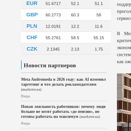
EUR
51.6717
52.1
51.1
поддер
прогол
GBP
60.2773
60.3
58
сервисо
PLN
12.0191
12.2
11.6
В Мин
CHF
55.2761
58.5
55.15
крити
эконо
CZK
2.1345
2.13
1.75
систем
как ож
Новости партнеров
Meta Andromeda в 2026 году: как AI изменил
таргетинг и что делать рекламодателям
(marketer.ua)
Вчера
Новая лояльность работников: почему люди
больше не хотят работать «до пенсии», но
готовы работать на максимум
(marketer.ua)
Вчера