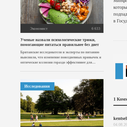
Минфин
котор
подпад
в Госу
Экономист
6 633
Ученые назвали психологические трюки,
помогающие питаться правильнее без диет
Британские исследователи и эксперты по питанию
выяснили, что изменение повседневных привычек и
оптические иллюзии гораздо эффективнее для
похудения и здоровья,...
Исследования
1
Комм
kentse
04.08.2