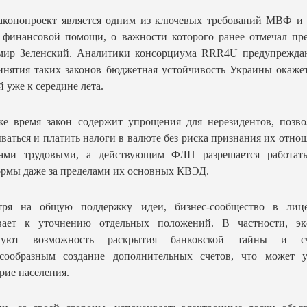
аконопроект является одним из ключевых требований МВФ и 
 финансовой помощи, о важности которого ранее отмечал пр
мир Зеленский. Аналитики консорциума RRR4U предупреждаю
инятия таких законов бюджетная устойчивость Украины окаже
й уже к середине лета.
е время закон содержит упрощения для нерезидентов, позво
ваться и платить налоги в валюте без риска признания их отно
сами трудовыми, а действующим ФЛП разрешается работать
рмы даже за пределами их основных КВЭД.
тря на общую поддержку идеи, бизнес-сообщество в ли
вает к уточнению отдельных положений. В частности, эк
куют возможность раскрытия банковской тайны и с
есообразным создание дополнительных счетов, что может у
рие населения.