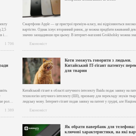
лекту
Смартфони Apple — це пристрої преміум-класу, які відрізняються висок
 2,5
вартістю. Однак існує вторинний ринок, де можна придбати вживаний дев
в і
значно заощадивши при цьому. В інтернет-магазині Grokholsky можна зн
iPhone 16 Про бу в відмінному або навіть ідеальному стані, вибираючи п
1 706
Економіст
колір корпусу і обсяг пам'яті. Хоча покупка вживаного пристрою може...
Коти зможуть говорити з людьми.
ради
Китайський IT-гігант патентує пере
для тварин
авіть
Китайський гігант в області штучного інтелекту Baidu подає заявку на пат
е
технологію штучного інтелекту (ШІ), призвану для перекладу звуків твар
ше роль
людську мову. Інтернет-гігант подав заявку на патент у грудні, але Націон
ію
управління інтелектуальної власності Китаю опублікувало її лише у вівто
1 389
Економіст
..
Метод перекладу працює шляхом збору різних типів даних...
Як обрати павербанк для телефона:
ключові характеристики, на які вар