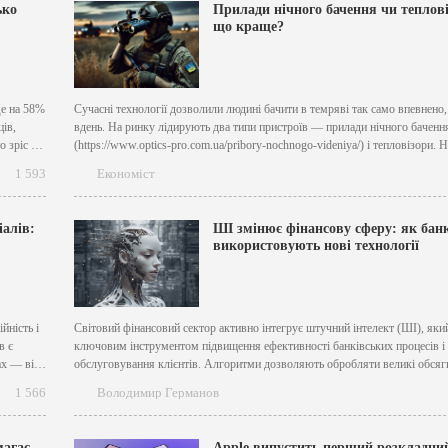
ько
Прилади нічного бачення чи теплові
що краще?
Це на 58%
Сучасні технології дозволили людині бачити в темряві так само впевнено, 
ців,
вдень. На ринку лідирують два типи пристроїв — прилади нічного баченн
 зріс на
(https://www.optics-pro.com.ua/pribory-nochnogo-videniya/) і тепловізори.
 місяця
погляд, їх функції схожі, але принцип роботи і призначення — абсолютно р
1 593
Економіст
який прилад вибрати? Спробуємо розібратися, порівнявши їх можливості
переваги...
іалів:
ШІ змінює фінансову сферу: як бан
використовують нові технології
йність і
Світовий фінансовий сектор активно інтегрує штучний інтелект (ШІ), який
в є
ключовим інструментом підвищення ефективності банківських процесів і 
ах — від
обслуговування клієнтів. Алгоритми дозволяють обробляти великі обсяг
прогнозувати ризики, оптимізувати портфелі та пропонувати персоналізов
1 566
Володимир Германов
ть
продукти. Українські банки також активно освоюють ШІ, адаптуючи між
досвід до локального ринку. Про це йдеться в...
магає
Apple випустить перший розкладни