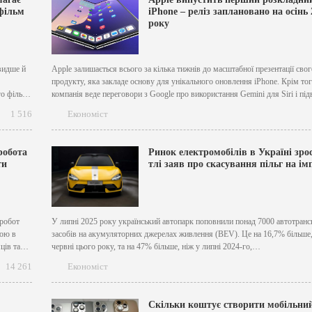
фільм
iPhone – реліз заплановано на осінь 
року
видше й
Apple залишається всього за кілька тижнів до масштабної презентації свог
продукту, яка закладе основу для унікального оновлення iPhone. Крім тог
го фільму
компанія веде переговори з Google про використання Gemini для Siri і пі
erz
вартість TV+. Нарешті, Apple втрачає ще одного керівника відділу ШІ, я
1 516
Економіст
найомця.
перейшов в Meta. Візьміть iPhone сьогодні і...
робота
Ринок електромобілів в Україні зро
ти
тлі заяв про скасування пільг на ім
"робот
У липні 2025 року український автопарк поповнили понад 7000 автотран
кою в
засобів на акумуляторних джерелах живлення (BEV). Це на 16,7% більше,
ців та
червні цього року, та на 47% більше, ніж у липні 2024-го,
ціна
повідомив «Укравтопром». Основну кількість реалізованих за місяць
14 261
Економіст
електромобілів становили легкові авто – 6849 од., з яких 1587 були...
Скільки коштує створити мобільни