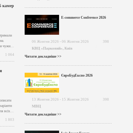
5 камер
E-commerce Conference 2026
отримали
на.
06 Жовтня 2026 - 06 Жовтня 2026
398
 чи чужий
КВЦ «Парковий», Київ
1 064
Читати докладніше >>
я
ЄвроБудЕкспо 2026
13 Жовтня 2026 - 15 Жовтня 2026
398
описати
варіанти
МВЦ
ля всіх
Читати докладніше >>
1 803
вручну