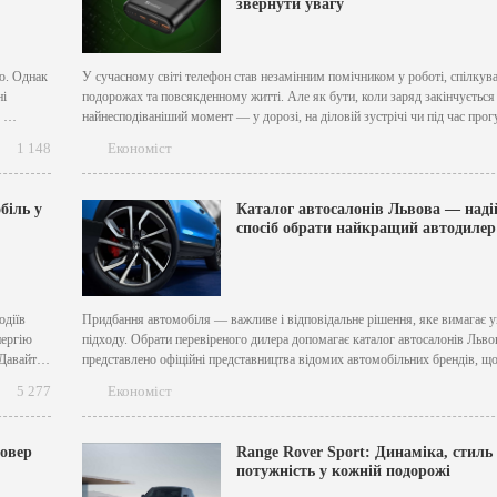
звернути увагу
ію. Однак
У сучасному світі телефон став незамінним помічником у роботі, спілкува
ні
подорожах та повсякденному житті. Але як бути, коли заряд закінчується
:
найнесподіваніший момент — у дорозі, на діловій зустрічі чи під час про
галі
Надійним рішенням буде купити павербанк, який дозволяє підзарядити га
1 148
Економіст
е бути
будь-який момент. Щоб обрати оптимальну модель, варто...
біль у
Каталог автосалонів Львова — над
спосіб обрати найкращий автодилер
одіїв
Придбання автомобіля — важливе і відповідальне рішення, яке вимагає 
нергію
підходу. Обрати перевіреного дилера допомагає каталог автосалонів Львов
 Давайте
представлено офіційні представництва відомих автомобільних брендів, щ
і
пропонують широкий асортимент машин, вигідні умови купівлі та високо
5 277
Економіст
gncenter"
обслуговування. Якщо ви плануєте придбати транспортний засіб, варто з
увагу на автомобільні салони у Львові,...
совер
Range Rover Sport: Динаміка, стиль 
потужність у кожній подорожі