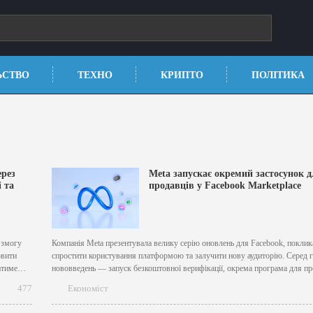
ЬСТВО
ТЕХНО
КРИПТО
ПОЛІТИКА
ерез
Meta запускає окремий застосунок 
 та
продавців у Facebook Marketplace
 змогу
Компанія Meta презентувала велику серію оновлень для Facebook, покли
овити
спростити користування платформою та залучити нову аудиторію. Серед 
атиме
нововведень — запуск безкоштовної верифікації, окрема програма для пр
бот
Marketplace, тестування повноекранного відеорежиму та інтеграція штучн
477
Економіст
а підбере
інтелекту. [caption id="attachment_12126" align="aligncenter" width="640"]
Meta[/caption] Для регулярних продавців на Facebook Marketplace компані