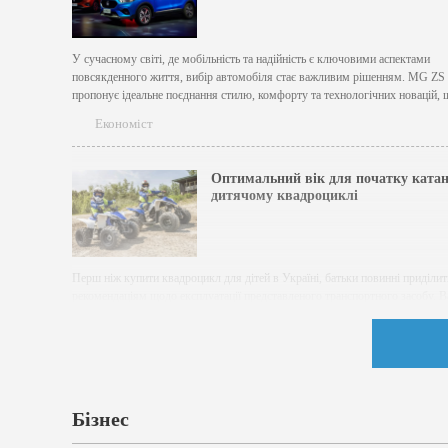
У сучасному світі, де мобільність та надійність є ключовими аспектами
повсякденного життя, вибір автомобіля стає важливим рішенням. MG ZS
пропонує ідеальне поєднання стилю, комфорту та технологічних новацій, 
робить його відмінним вибором для активних людей. MG ZS вирізняється
Економіст
емоційним та динамічним дизайном, який привертає увагу на дорозі. Хара
риси включають...
Оптимальний вік для початку ката
дитячому квадроциклі
Перш ніж купити квадроцикл для дітей в Україні, батьки повинні приділит
рекомендаціям щодо експлуатації представленого транспортного засобу. 
знати, в якому віці можна дозволити дитині почати кататися на чотириколі
Від цього залежить не тільки задоволення від катання, а й передусім безпе
Економіст
дитини. Давайте розглянемо докладно, коли ж дитина буде...
Бізнес