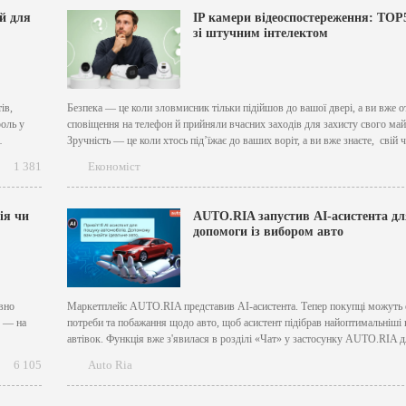
створила спеціальний...
й для
IP камери відеоспостереження: TOP
зі штучним інтелектом
ів,
Безпека — це коли зловмисник тільки підійшов до вашої двері, а ви вже 
роль у
сповіщення на телефон й прийняли вчасних заходів для захисту свого май
Зручність — це коли хтось під’їжає до ваших воріт, а ви вже знаєте, свій
та самі вирішуєте, чи хочете ви впускати цю людину....
1 381
Економіст
ше
ія чи
AUTO.RIA запустив АІ-асистента дл
допомоги із вибором авто
авно
Маркетплейс AUTO.RIA представив AI-асистента. Тепер покупці можуть 
о — на
потреби та побажання щодо авто, щоб асистент підібрав найоптимальніші 
автівок. Функція вже з'явилася в розділі «Чат» у застосунку AUTO.RIA д
лядає
залогінених користувачів iOS та Android. [caption id="attachment_10371"
6 105
Auto Ria
align="aligncenter" width="1920"] AUTO.RIA[/caption] Замість того, щоб 
обирати фільтри, користувач може написати в...