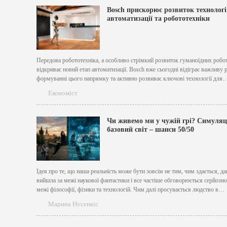
Bosch прискорює розвиток технологі
автоматизації та робототехніки
Передова робототехніка, а особливо стрімкий розвиток гуманоїдних робот
відкриває новий етап автоматизації. Bosch вже сьогодні відіграє важливу 
формуванні цього напрямку та активно розвиває ключові технології для
автоматизації й робототехніки. «Сучасні сенсорні технології, програмне
Економіст
забезпечення та ефективне перетворення електричної енергії на рух не ли
технологічно пов’язані з автоматизованою мобільністю...
Чи живемо ми у чужій грі? Симуляц
базовий світ – шанси 50/50
Ідея про те, що наша реальність може бути зовсім не тим, чим здається, д
вийшла за межі наукової фантастики і все частіше обговорюється серйозн
межі філософії, фізики та технологій. Чим далі просувається людство в
обчисленнях і моделюванні складних систем, тим менш фантастичним виг
Марина Нусенкіс
припущення: а що, якщо і...