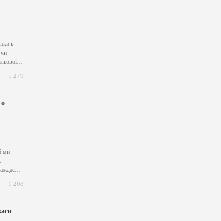
інки в
 чи
ільової
1 279
то
й ми
ь
раждає
..
1 208
ваги