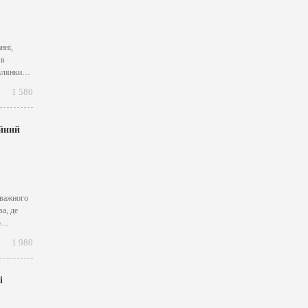
нні,
 в
гулянки?
джет у
1 580
ійний
уважного
а, де
о
якісне
1 980
вернути
і