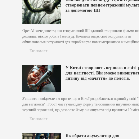
створювати повнометражний мульт
за допомогою ШІ
OpenAI хоче довести, що генеративний ШІ здатний створювати фільми ш
дешевше, ніж це робить Голлівуд. Компанія надає свої інструменти та
обчислювальні потужності для виробництва повнометражного анімаційно
Critterz, який планують випустити у світовий прокат наступного року. Critt
Економіст
розповідає історію лісових створінь, чиє село змінюється після появи нез
Автор ідеї...
У Китаї створюють першого в світі 
для вагітності. Він зможе виношува
дитину від «зачаття» до пологів.
З'явилися повідомлення про те, що в Китаї розробляється перший у світі 
для вагітності". Робот має гуманоїдну форму та оснащений штучною мат
черевній порожнині, що дозволяє йому виношувати плід протягом 10 міся
народжувати. Очікується, що прототип буде випущено наступного року, а 
Економіст
продажу становитиме близько 100 000 юанів...
Як обрати акумулятор для