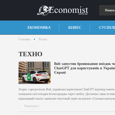
ЕКОНОМІКА
БІЗНЕС
СУСПІЛ
Головна
Техно
ТЕХНО
Bolt запустив бронювання поїздок ч
ChatGPT для користувачів в Україні
Європі
Згідно з пресрелізом Bolt, українські користувачі ChatGPT відтепер мають
планувати свої поїздки безпосередньо через чатбот. Достатньо лише встан
відповідний плагін і написати текстовий запит на кшталт «Скільки коштув
поїздка до вокзалу?» чи «Замов мені Bolt до Центрального вокзалу». Чат
Економіст
самостійно розрахує орієнтовну вартість, запропонує варіанти маршруту т
зручну...