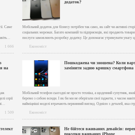
додаток?
ії. Саме
Мобільний додаток для бізнесу потрібен так само, як сайт чи активні стор
соціальних мережах. Багато компаній та підприємців, які продають товари
авіть
послуги замовляють розробку додатку. Це допомагає утримувати увагу ц
швидкого
аудиторії, підігрівати ринок та передавати інформацію одразу на телефон
1 666
Економіст
потенційному клієнту. Коли мова йде про такі застосунки, то...
в
Пошкоджена чи зношена? Коли вар
я на
замінити задню кришку смартфона
даж
Мобільний телефон сьогодні не просто техніка, а щоденний супутник, яки
елі серії
беремо з собою всюди. І як би ми не оберігали свої ґаджети, з часом навіт
і
найміцніші моделі втрачають первинний вигляд. Однією з деталей, яка ст
року
першою, є задня кришка. Але чи справді її стан має значення? І коли саме.
1 509
Економіст
портує
нтелект
Не бійтеся вживаних девайсів: пере
покупки вживаних iPhone