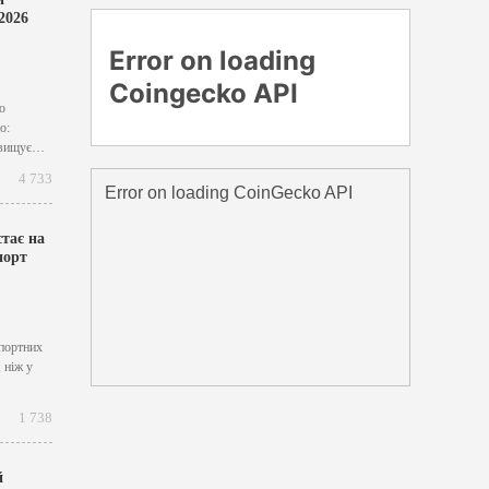
2026
о
о:
двищує
кий
4 733
стає на
порт
спортних
 ніж у
1 738
й