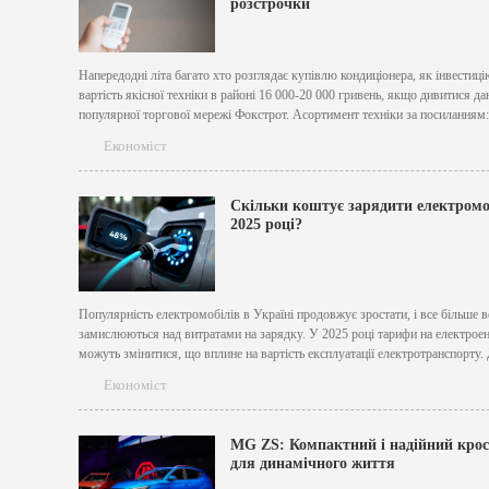
розстрочки
Напередодні літа багато хто розглядає купівлю кондиціонера, як інвестиц
вартість якісної техніки в районі 16 000-20 000 гривень, якщо дивитися да
популярної торгової мережі Фокстрот. Асортимент техніки за посиланням
https://www.foxtrot.com.ua/ru/shop/kondicyonery.html дає поняття, на що вза
Економіст
можна розраховувати. Купівля кондиціонера в кредит або розстрочку мож
вигідна, якщо враховувати деякі моменти....
Скільки коштує зарядити електромо
2025 році?
Популярність електромобілів в Україні продовжує зростати, і все більше в
замислюються над витратами на зарядку. У 2025 році тарифи на електрое
можуть змінитися, що вплине на вартість експлуатації електротранспорту.
розглянемо, скільки коштуватиме зарядка електромобіля у 2025 році та як
Економіст
фактори впливають на цю вартість. [caption id="attachment_7515" align="ali
width="1000"] Image...
MG ZS: Компактний і надійний кро
для динамічного життя