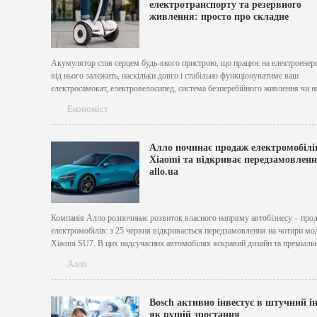
електротранспорту та резервного
живлення: просто про складне
Акумулятор став серцем будь-якого пристрою, що працює на електроенерг
від нього залежить, наскільки довго і стабільно функціонуватиме ваш
електросамокат, електровелосипед, система безперебійного живлення чи н
автономна сонячна станція. І якщо обрати неправильну батарею, є ризик 
Економіст
зносу, несправностей або навіть виходу техніки з ладу. [caption
id="attachment_8950" align="aligncenter" width="850"] Які...
Алло починає продаж електромобілі
Xiaomi та відкриває передзамовленн
allo.ua
Компанія Алло розпочинає розвиток власного напряму автобізнесу – про
електромобілів: з 25 червня відкривається передзамовлення на чотири мод
Хiaomi SU7. В цих надсучасних автомобілях яскравий дизайн та преміальн
матеріали поєднано з вражаючими технічними характеристиками. З 2016 
Алло
група компаній «Алло» є офіційним представником Xiaomi в Україні та ім
широкий...
Bosch активно інвестує в штучний і
як рушій зростання