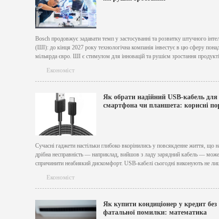
Bosch продовжує задавати темп у застосуванні та розвитку штучного інте
(ШІ): до кінця 2027 року технологічна компанія інвестує в цю сферу понад
мільярда євро. ШІ є стимулом для інновацій та рушієм зростання продукті
послуг Bosch. Він робить автоматизоване керування безпечнішим, надійно
Економіст
перевіряє якість на виробництві та полегшує повсякденне...
Як обрати надійний USB-кабель для
смартфона чи планшета: корисні по
Сучасні гаджети настільки глибоко вкорінились у повсякденне життя, що н
дрібна несправність — наприклад, вийшов з ладу зарядний кабель — мож
спричинити неабиякий дискомфорт. USB-кабелі сьогодні виконують не ли
провідника енергії, а й забезпечують швидку передачу даних, синхронізац
Економіст
пристроїв і навіть підтримку функцій, як-от OTG або DisplayPort. Тому до.
Як купити кондиціонер у кредит без
фатальної помилки: математика