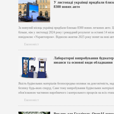
У листопаді українці придбали близ
8300 нових авто
За минулий місяць українці придбали близько 8300 нових легкових авто. 
більше, ніж у листопаді 2024 року і рекордний результат за останні 14 міся
повідомляє «Укравтопром». Відносно жовтня 2025 року попит на нові авто
6%. Найпопулярнішою маркою місяця стала китайська BYD. Бестселером
Економіст
став RENAULT Duster....
Лабораторні випробування будматер
нюанси та основні види обладнання
Якість будівельних матеріалів безпосередньо впливає на довговічність, наді
безпеку будь-яких споруд. Саме тому випробування будівельних матеріалі
обов'язковою частиною виробничого і контрольного процесів на всіх етап
вибору сировини до здачі об'єкта в експлуатацію. Сучасні лабораторні
Економіст
випробування будівельних матеріалів дозволяють підтвердити відповідніс
продукції нормативам, виявити приховані дефекти та...
Виклик для Голлівуду. OpenAI допо