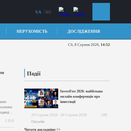
UA
RU
НЕРУХОМІСТЬ
ДОСЛІДЖЕННЯ
Сб, 8 Серпня 2026,
14:52
Події
для
InvestFest 2026: найбільша
онлайн-конференція про
каних
інвестиції
головних
одавців у
20 Серпня 2026 - 20 Серпня 2026
288
ого
1 818
Онлайн
я
Читати докладніше >>