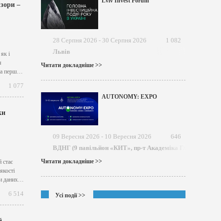
Lviv Invest Forum
зори –
28 Серпня 2026 - 30 Серпня 2026
1 082
Львів
як і
я
Читати докладніше >>
 На перший
ізні. То
1 077
,
AUTONOMY: EXPO
ки
09 Вересня 2026 - 10 Вересня 2026
646
ВДНГ (9 павільйон «КИТ», пр-т Академіка Глушкова)
Читати докладніше >>
 стає
якості
и даних,
ані
6 514
Усі події >>
народний
й