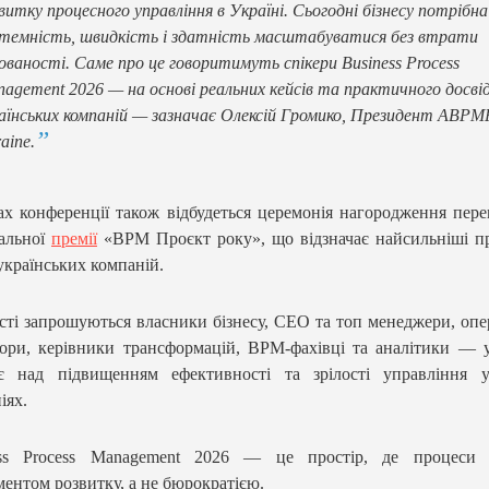
витку процесного управління в Україні. Сьогодні бізнесу потрібна
темність, швидкість і здатність масштабуватися без втрати
ованості. Саме про це говоритимуть спікери Business Process
agement 2026 — на основі реальних кейсів та практичного досві
аїнських компаній — зазначає Олексій Громико, Президент ABPM
aine.
х конференції також відбудеться церемонія нагородження пер
альної
премії
«BPM Проєкт року», що відзначає найсильніші п
українських компаній.
сті запрошуються власники бізнесу, CEO та топ менеджери, опе
ори, керівники трансформацій, BPM-фахівці та аналітики — у
є над підвищенням ефективності та зрілості управління у
іях.
ess Process Management 2026 — це простір, де процеси 
ментом розвитку, а не бюрократією.