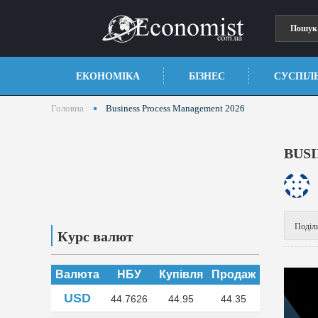
ЕКОНОМІКА
БІЗНЕС
СУСПІЛ
Головна
Business Process Management 2026
BUS
Поділ
Курс валют
Валюта
НБУ
Купівля
Продаж
USD
44.7626
44.95
44.35