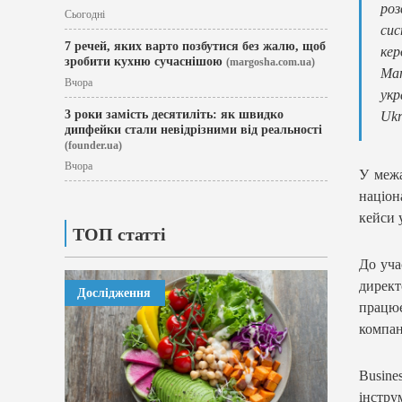
роз
Сьогодні
сис
7 речей, яких варто позбутися без жалю, щоб
кер
зробити кухню сучаснішою
(margosha.com.ua)
Man
Вчора
укр
3 роки замість десятиліть: як швидко
Ukr
дипфейки стали невідрізними від реальності
(founder.ua)
Вчора
У межа
націон
кейси 
ТОП статті
До уча
директ
Дослідження
працю
компан
Busin
інстру