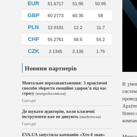
EUR
51.6717
51.95
50.95
GBP
60.2773
60.35
58
PLN
12.0191
12.2
11.7
CHF
55.2761
58.5
55.2
CZK
2.1345
2.135
1.75
Новини партнерів
Ментальне перезавантаження: 3 практичні
В умов
способи зберегти емоційне здоров’я під час
систем
стресу
(margosha.com.ua)
прове
Сьогодні
Архіте
Де шукати аудиторію, коли класичні
бізнес
інструменти вже не дивують
(marketer.ua)
компан
Сьогодні
EVA.UA запустила кампанію «Хто б знав»
Минуло