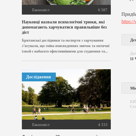
Економіст
6 587
Придб
https:/
Науковці назвали психологічні трюки, які
допомагають харчуватися правильніше без
дієт
Дет
Британські дослідники та експерти з харчування
з’ясували, що зміна повсякденних звичок та оптичні
ілюзії є набагато ефективнішими для схуднення та...
Дат
11 
Дослідження
Мі
КИЇ
Cen
Економіст
4 333