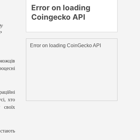
ду
P
еможців
роцесні
раційні
сі, хто
 своїх
стають