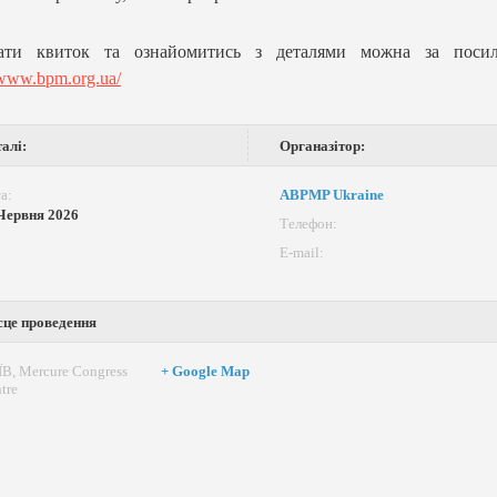
ати квиток та ознайомитись з деталями можна за посил
/www.bpm.org.ua/
алі:
Органазітор:
а:
ABPMP Ukraine
Червня 2026
Телефон:
Е-mail:
сце проведення
В, Mercure Congress
+ Google Map
tre