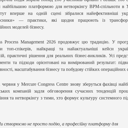
 найбільшою платформою для нетворкінгу BPM-спільноти в У
тут вперше на одній сцені зібралися найефективніші укра
есники» — практики, які щодня працюють із трансфор
ійних моделей бізнесу.
ss Process Management 2026 продовжує цю традицію. У прог
пи топ-спікерів, найкращі та найактуальніші кейси украї
ій, практичні рішення для реальних бізнес-викликів. Усі предс
менти та підходи орієнтовані на вимірюваний результат: під
вності, масштабування бізнесу та побудову стійких операційних 
 червня у Mercure Congress Centre знову зберуться фахівці най
ських компаній задля обговорення сучасних тенденцій проц
іння та нетворкінгу з тими, хто формує культуру системного пі
.
и створюємо не просто подію, а професійну платформу для