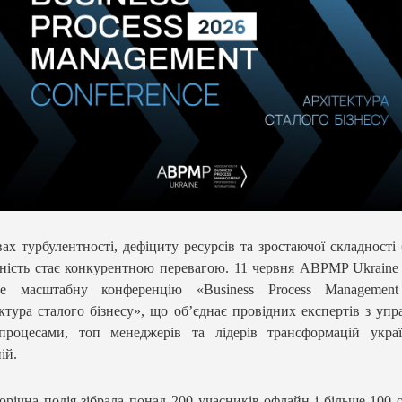
ах турбулентності, дефіциту ресурсів та зростаючої складності 
ність стає конкурентною перевагою. 11 червня ABPMP Ukraine
де масштабну конференцію «Business Process Management
ктура сталого бізнесу», що об’єднає провідних експертів з упр
-процесами, топ менеджерів та лідерів трансформацій укра
ій.
річна подія зібрала понад 200 учасників офлайн і більше 100 