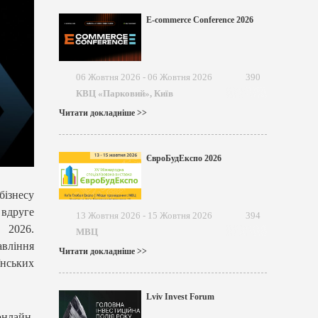
E-commerce Conference 2026
06 Жовтня 2026 - 06 Жовтня 2026
390
КВЦ «Парковий», Київ
Читати докладніше >>
ЄвроБудЕкспо 2026
бізнесу
 вдруге
13 Жовтня 2026 - 15 Жовтня 2026
394
 2026.
МВЦ
авління
Читати докладніше >>
їнських
Lviv Invest Forum
онлайн,