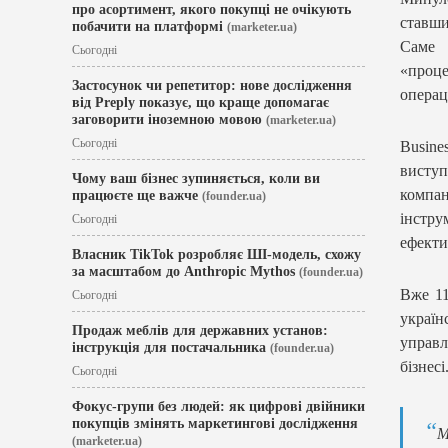
про асортимент, якого покупці не очікують
ставши
побачити на платформі
(marketer.ua)
Саме 
Сьогодні
«проц
Застосунок чи репетитор: нове дослідження
операц
від Preply показує, що краще допомагає
заговорити іноземною мовою
(marketer.ua)
Сьогодні
Busine
висту
Чому ваш бізнес зупиняється, коли ви
компан
працюєте ще важче
(founder.ua)
інстру
Сьогодні
ефекти
Власник TikTok розробляє ШІ-модель, схожу
за масштабом до Anthropic Mythos
(founder.ua)
Вже 11
Сьогодні
україн
Продаж меблів для державних установ:
управл
інструкція для постачальника
(founder.ua)
бізнесі
Сьогодні
Фокус-групи без людей: як цифрові двійники
покупців змінять маркетингові дослідження
М
(marketer.ua)