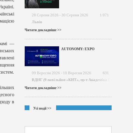
країні.
їнські
28 Серпня 2026 - 30 Серпня 2026
1 071
мацією
Львів
Читати докладніше >>
рамі —
AUTONOMY: EXPO
нських
тавлені
вищення
систем.
09 Вересня 2026 - 10 Вересня 2026
631
ВДНГ (9 павільйон «КИТ», пр-т Академіка Глушкова)
більших
Читати докладніше >>
есного
дходу в
Усі події >>