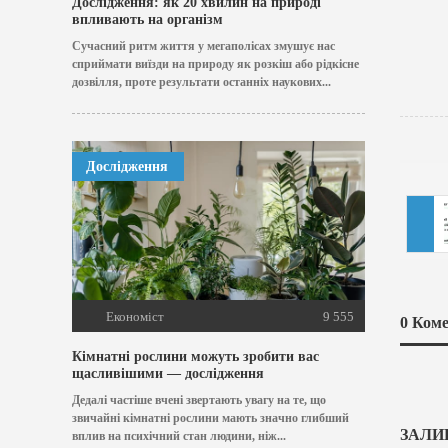
Дослідження: як 20 хвилин на природі
впливають на організм
Сучасний ритм життя у мегаполісах змушує нас
сприймати виїзди на природу як розкіш або рідкісне
дозвілля, проте результати останніх наукових...
Дослідження
Економіст
9 555
0
Коме
Кімнатні рослини можуть зробити вас
щасливішими — дослідження
Дедалі частіше вчені звертають увагу на те, що
звичайні кімнатні рослини мають значно глибший
ЗАЛИ
вплив на психічний стан людини, ніж...