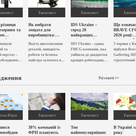
ономіст
Економіст
1 159
Економіст
824
Економ
 різниця
Як вибрати
IDS Ukraine –
Що означає
езерним та
лещата для
серед 20
BRAVE CFO
им
виробництва:
найкращих
2026 році:
том?
основні
роботодавців для
підсумки B
бництві
Якість виготовлення
IDS Ukraine – єдина
5 червня у Ки
рекомендації?
ветеранів
CFO Gather
ий та
деталей, швидкість
FMCG-компанія, яка
відбувся Bra
 верстат –
роботи та безпека
увійшла до двадцятки
Gathering 20
 обладнання.
майстра залежить від
кращих роботодавців
стратегічний
можливість,
типу лещат, якими
для ветеранів за
нового сезону
упити
обладнане
версією Delo.ua.
Ukrainian C
й верстат в
ідження
виробництво.
Видання визначило
від FAService,
Усі статті >>
і з
Важливо не просто
50 лідерів...
,...
купити лещата...
тон Юдін
Економіст
1 203
Економіст
1 385
Економ
нився
38% компаній із
Топ
В Україні з
новобудов
ФРН планують
найпопулярніших
року