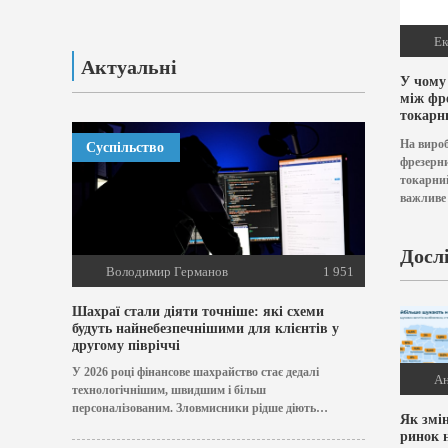
Ек
Актуальні
У чому
між фр
токарн
верста
На виро
Суспільство
фрезерн
токарний
важливе
Якщо є 
варто к
фрезерни
Досл
комплект
Володимир Германов
1 951
токарним
Шахраї стали діяти точніше: які схеми
будуть найнебезпечнішими для клієнтів у
другому півріччі
У 2026 році фінансове шахрайство стає дедалі
Ан
технологічнішим, швидшим і більш
персоналізованим. Зловмисники рідше діють
Як змі
“навмання” і частіше підлаштовують свої...
ринок 