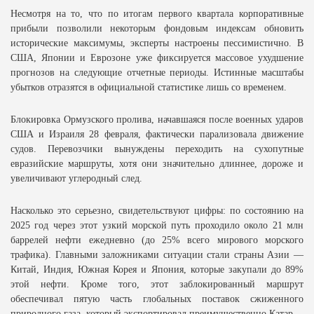
Несмотря на то, что по итогам первого квартала корпоративные
прибыли позволили некоторым фондовым индексам обновить
исторические максимумы, эксперты настроены пессимистично. В
США, Японии и Еврозоне уже фиксируется массовое ухудшение
прогнозов на следующие отчетные периоды. Истинные масштабы
убытков отразятся в официальной статистике лишь со временем.
Блокировка Ормузского пролива, начавшаяся после военных ударов
США и Израиля 28 февраля, фактически парализовала движение
судов. Перевозчики вынуждены переходить на сухопутные
евразийские маршруты, хотя они значительно длиннее, дороже и
увеличивают углеродный след.
Насколько это серьезно, свидетельствуют цифры: по состоянию на
2025 год через этот узкий морской путь проходило около 21 млн
баррелей нефти ежедневно (до 25% всего мирового морского
трафика). Главными заложниками ситуации стали страны Азии —
Китай, Индия, Южная Корея и Япония, которые закупали до 89%
этой нефти. Кроме того, этот заблокированный маршрут
обеспечивал пятую часть глобальных поставок сжиженного
природного газа, который экспортировал преимущественно Катар.