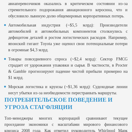
авиаперевозчиков оказались в критическом состоянии из-за
стремительного подорожания авиационного керосина, что и
обусловило львиную долю общемировых корпоративных потерь.
Автомобильная индустрия (~$5,5 млрд): Производители
автомобилей и автомобильных компонентов столкнулись с
дефицитом деталей и ростом логистических расходов. Например,
японский гигант Toyota уже оценил свои потенциальные потери
в огромные $4,3 млрд.
Товары повседневного спроса (~$2,4 млрд): Сектор FMCG
страдает от удорожания упаковки и сырья. В частности, в Procter
& Gamble прогнозируют падение чистой прибыли примерно на
$1 млрд.
Морская логистика и круизы (~$1,36 млрд): Судоходные линии
несут убытки из-за необходимости перестраивать маршруты.
ПОТРЕБИТЕЛЬСКОЕ ПОВЕДЕНИЕ И
УГРОЗА СТАГФЛЯЦИИ
Топ-менеджеры многих корпораций сравнивают текущее
проседание экономики с масштабами мирового финансового
кризиса 2008 года. Как отметил руководитель Whirlpool Марк