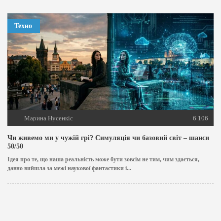
Техно
Марина Нусенкіс
6 106
Чи живемо ми у чужій грі? Симуляція чи базовий світ – шанси
50/50
Ідея про те, що наша реальність може бути зовсім не тим, чим здається,
давно вийшла за межі наукової фантастики і...