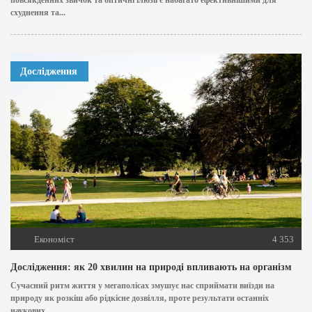
повсякденних звичок та оптичні ілюзії є набагато ефективнішими для
схуднення та...
Дослідження
Економіст
4 353
Дослідження: як 20 хвилин на природі впливають на організм
Сучасний ритм життя у мегаполісах змушує нас сприймати виїзди на
природу як розкіш або рідкісне дозвілля, проте результати останніх
наукових...