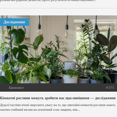
розкіш або рідкісне дозвілля, проте результати останніх наукових...
Дослідження
Економіст
9 571
Кімнатні рослини можуть зробити вас щасливішими — дослідження
Дедалі частіше вчені звертають увагу на те, що звичайні кімнатні рослини мають
значно глибший вплив на психічний стан людини, ніж...