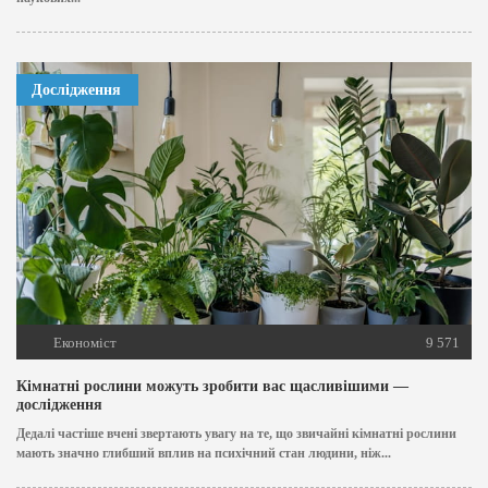
Дослідження
Економіст
9 571
Кімнатні рослини можуть зробити вас щасливішими —
дослідження
Дедалі частіше вчені звертають увагу на те, що звичайні кімнатні рослини
мають значно глибший вплив на психічний стан людини, ніж...