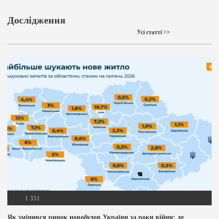
Дослідження
Усі статті >>
1 351
Як змінився ринок новобудов України за роки війни: де