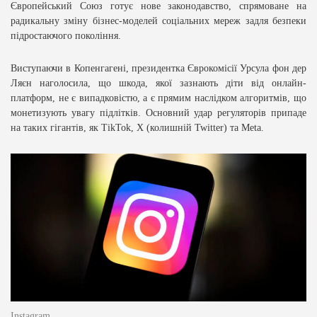
Європейський Союз готує нове законодавство, спрямоване на
радикальну зміну бізнес-моделей соціальних мереж задля безпеки
підростаючого покоління.
Виступаючи в Копенгагені, президентка Єврокомісії Урсула фон дер
Ляєн наголосила, що шкода, якої зазнають діти від онлайн-
платформ, не є випадковістю, а є прямим наслідком алгоритмів, що
монетизують увагу підлітків. Основний удар регуляторів припаде
на таких гігантів, як TikTok, X (колишній Twitter) та Meta.
Instagram