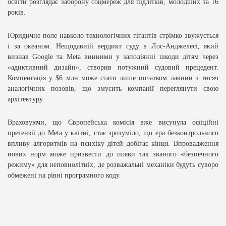
освіти розглядає заборону соцмереж для підлітків, молодших за 16
років.
Юридичне поле навколо технологічних гігантів стрімко звужується
і за океаном. Нещодавній вердикт суду в Лос-Анджелесі, який
визнав Google та Meta винними у заподіянні шкоди дітям через
«адиктивний дизайн», створив потужний судовий прецедент.
Компенсація у $6 млн може стати лише початком лавини з тисяч
аналогічних позовів, що змусить компанії переглянути свою
архітектуру.
Враховуючи, що Європейська комісія вже висунула офіційні
претензії до Meta у квітні, стає зрозуміло, що ера безконтрольного
впливу алгоритмів на психіку дітей добігає кінця. Впровадження
нових норм може призвести до появи так званого «безпечного
режиму» для неповнолітніх, де розважальні механіки будуть суворо
обмежені на рівні програмного коду.