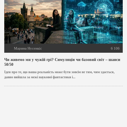
Марина Нусенкіс
6 106
Чи живемо ми у чужій грі? Симуляція чи базовий світ – шанси
50/50
Ідея про те, що наша реальність може бути зовсім не тим, чим здається,
давно вийшла за межі наукової фантастики і...