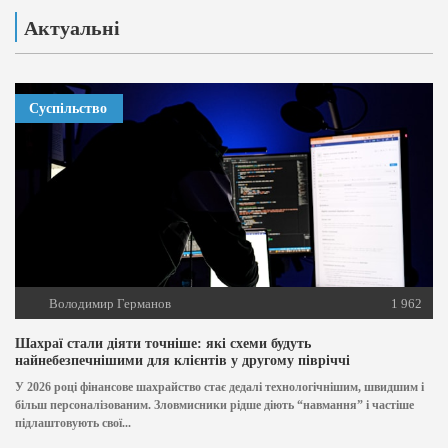
Актуальні
Суспільство
Володимир Германов
1 962
Шахраї стали діяти точніше: які схеми будуть
найнебезпечнішими для клієнтів у другому півріччі
У 2026 році фінансове шахрайство стає дедалі технологічнішим, швидшим і
більш персоналізованим. Зловмисники рідше діють “навмання” і частіше
підлаштовують свої...