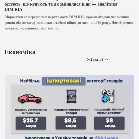
будують, що купують та як змінилися ціни — аналітика
DIM.RIA
Маркетплейс перевіреної нерухомості DIM.RIA проаналізував первинний
ринок від початку повномасштабної війни до липня 2026 року. Дослідження
показує, як змінювалися темпи...
Економіка
Усі статті >>