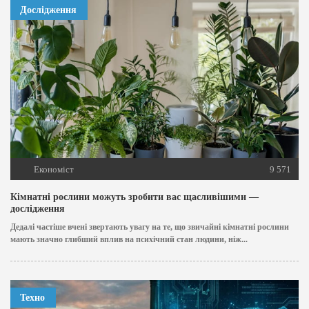
Дослідження
Економіст
9 571
Кімнатні рослини можуть зробити вас щасливішими —
дослідження
Дедалі частіше вчені звертають увагу на те, що звичайні кімнатні рослини
мають значно глибший вплив на психічний стан людини, ніж...
Техно