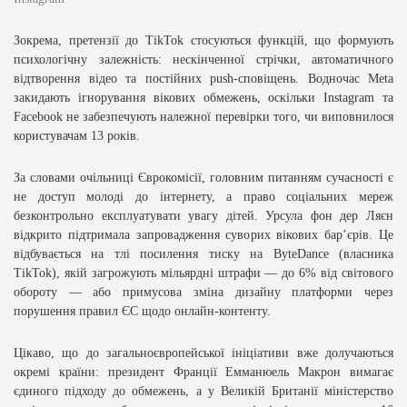
Зокрема, претензії до TikTok стосуються функцій, що формують
психологічну залежність: нескінченної стрічки, автоматичного
відтворення відео та постійних push-сповіщень. Водночас Meta
закидають ігнорування вікових обмежень, оскільки Instagram та
Facebook не забезпечують належної перевірки того, чи виповнилося
користувачам 13 років.
За словами очільниці Єврокомісії, головним питанням сучасності є
не доступ молоді до інтернету, а право соціальних мереж
безконтрольно експлуатувати увагу дітей. Урсула фон дер Ляєн
відкрито підтримала запровадження суворих вікових бар’єрів. Це
відбувається на тлі посилення тиску на ByteDance (власника
TikTok), якій загрожують мільярдні штрафи — до 6% від світового
обороту — або примусова зміна дизайну платформи через
порушення правил ЄС щодо онлайн-контенту.
Цікаво, що до загальноєвропейської ініціативи вже долучаються
окремі країни: президент Франції Емманюель Макрон вимагає
єдиного підходу до обмежень, а у Великій Британії міністерство