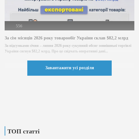
556
За сім місяців 2026 року товарообіг України склав $82,2 млрд
За підсумками січня – липня 2026 року сукупний обсяг зовнішньої торгівлі
України сягнув $82,2 млрд. Про це свідчать оперативні дані...
Завантажити усі розділи
ТОП статті