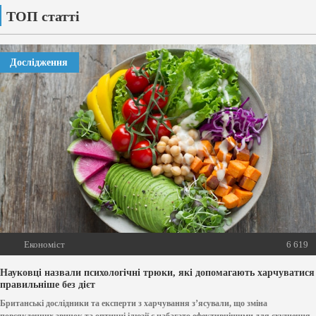
ТОП статті
Дослідження
Економіст
6 619
Науковці назвали психологічні трюки, які допомагають харчуватися
правильніше без дієт
Британські дослідники та експерти з харчування з’ясували, що зміна
повсякденних звичок та оптичні ілюзії є набагато ефективнішими для схуднення