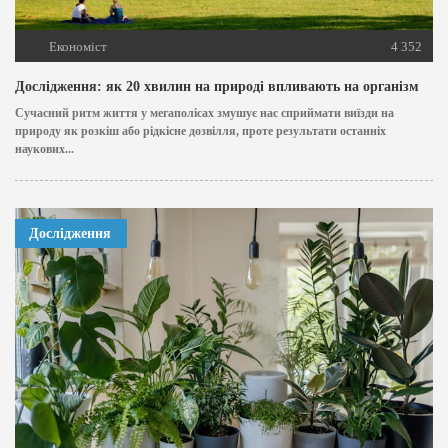
Економіст
4 352
Дослідження: як 20 хвилин на природі впливають на організм
Сучасний ритм життя у мегаполісах змушує нас сприймати виїзди на
природу як розкіш або рідкісне дозвілля, проте результати останніх
наукових...
Дослідження