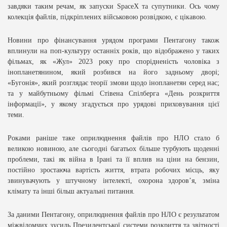
завдяки таким речам, як запуски SpaceX та супутники. Ось чому
колекція файлів, підкріплених військовою розвідкою, є цікавою.
Новини про фінансування урядом програми Пентагону також
вплинули на
поп-культуру
останніх років, що відображено у таких
фільмах, як «Жул» 2023 року про спорідненість чоловіка з
інопланетянином, який розбився на його задньому дворі;
«Бугонія», який розглядає теорії змови щодо інопланетян серед нас;
та у майбутньому фільмі Стівена Спілберга «
День розкриття
інформації
», у якому згадується про урядові приховування цієї
теми.
Роками раніше таке оприлюднення файлів про НЛО стало б
великою новиною, але сьогодні багатьох більше турбують щоденні
проблеми, такі як війна в Ірані та її вплив на ціни на бензин,
постійно зростаюча вартість життя, втрата робочих місць, яку
звинувачують у штучному інтелекті, охорона здоров’я, зміна
клімату та інші більш актуальні питання.
За даними Пентагону, оприлюднення файлів про НЛО є результатом
міжвідомчих зусиль Президентської системи розкриття та звітності