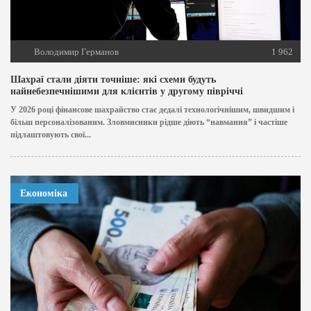
Володимир Германов
1 962
Шахраї стали діяти точніше: які схеми будуть
найнебезпечнішими для клієнтів у другому півріччі
У 2026 році фінансове шахрайство стає дедалі технологічнішим, швидшим і
більш персоналізованим. Зловмисники рідше діють “навмання” і частіше
підлаштовують свої...
Економіка