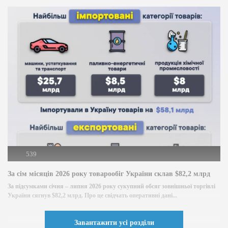
539
За сім місяців 2026 року товарообіг України склав $82,2 млрд
За підсумками січня – липня 2026 року сукупний обсяг зовнішньої торгівлі
України сягнув $82,2 млрд. Про це свідчать оперативні дані...
Завантажити усі розділи