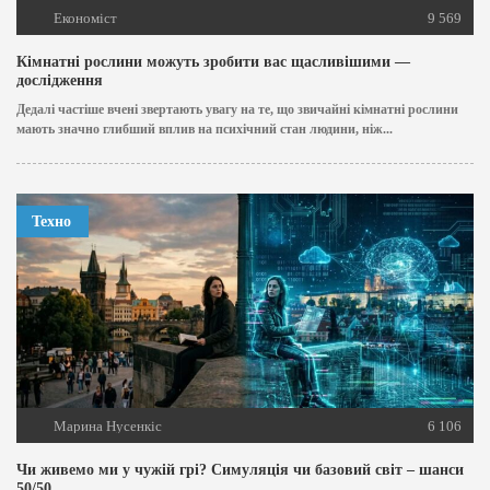
Економіст
9 569
Кімнатні рослини можуть зробити вас щасливішими —
дослідження
Дедалі частіше вчені звертають увагу на те, що звичайні кімнатні рослини
мають значно глибший вплив на психічний стан людини, ніж...
Техно
Марина Нусенкіс
6 106
Чи живемо ми у чужій грі? Симуляція чи базовий світ – шанси
50/50