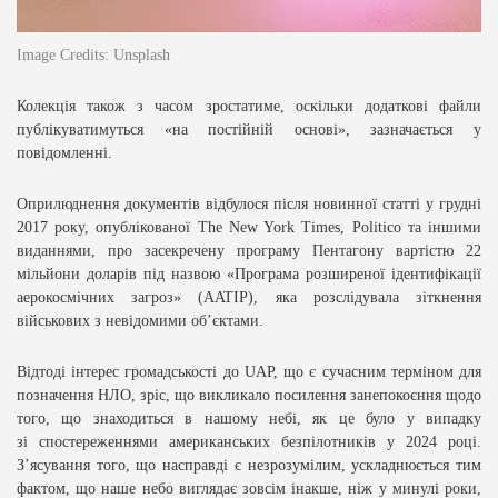
Image Credits: Unsplash
Колекція також з часом зростатиме, оскільки додаткові файли
публікуватимуться «на постійній основі», зазначається у
повідомленні.
Оприлюднення документів відбулося після новинної статті у грудні
2017 року, опублікованої
The New York Times
,
Politico
та іншими
виданнями, про засекречену програму Пентагону вартістю 22
мільйони доларів під назвою «Програма розширеної ідентифікації
аерокосмічних загроз» (AATIP), яка розслідувала зіткнення
військових з невідомими об’єктами.
Відтоді інтерес громадськості до UAP, що є сучасним терміном для
позначення НЛО, зріс, що викликало посилення занепокоєння щодо
того, що знаходиться в нашому небі, як це було у випадку
зі
спостереженнями американських безпілотників у 2024 році
.
З’ясування того, що насправді є незрозумілим, ускладнюється тим
фактом, що наше небо виглядає зовсім інакше, ніж у минулі роки,