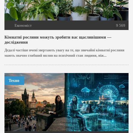
Економіст
9 569
Кімнатні рослини можуть зробити вас щасливішими —
дослідження
Дедалі частіше вчені звертають увагу на те, що звичайні кімнатні рослини
мають значно глибший вплив на психічний стан людини, ніж...
Техно