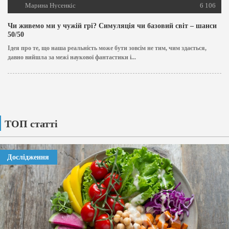
Марина Нусенкіс
6 106
Чи живемо ми у чужій грі? Симуляція чи базовий світ – шанси
50/50
Ідея про те, що наша реальність може бути зовсім не тим, чим здається,
давно вийшла за межі наукової фантастики і...
ТОП статті
Дослідження