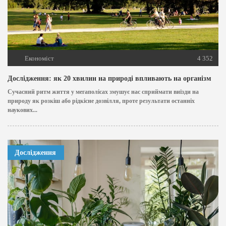
Економіст
4 352
Дослідження: як 20 хвилин на природі впливають на організм
Сучасний ритм життя у мегаполісах змушує нас сприймати виїзди на
природу як розкіш або рідкісне дозвілля, проте результати останніх
наукових...
Дослідження