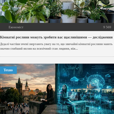
Економіст
9 569
Кімнатні рослини можуть зробити вас щасливішими — дослідження
Дедалі частіше вчені звертають увагу на те, що звичайні кімнатні рослини мають
значно глибший вплив на психічний стан людини, ніж...
Техно