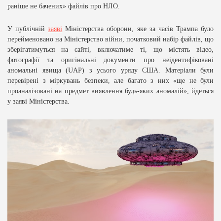
раніше не бачених» файлів про НЛО.
У публічній
заяві
Міністерства оборони, яке за часів Трампа було
перейменовано на Міністерство війни, початковий набір файлів, що
зберігатимуться на сайті, включатиме ті, що містять відео,
фотографії та оригінальні документи про неідентифіковані
аномальні явища (UAP) з усього уряду США. Матеріали були
перевірені з міркувань безпеки, але багато з них «ще не були
проаналізовані на предмет виявлення будь-яких аномалій», йдеться
у заяві Міністерства.