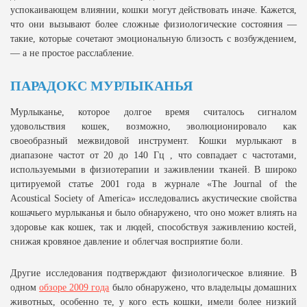
успокаивающем влиянии, кошки могут действовать иначе. Кажется,
что они вызывают более сложные физиологические состояния —
такие, которые сочетают эмоциональную близость с возбуждением,
— а не простое расслабление.
ПАРАДОКС МУРЛЫКАНЬЯ
Мурлыканье, которое долгое время считалось сигналом
удовольствия кошек, возможно, эволюционировало как
своеобразный межвидовой инструмент. Кошки мурлыкают в
диапазоне частот от 20 до 140 Гц , что совпадает с частотами,
используемыми в физиотерапии и заживлении тканей. В широко
цитируемой статье 2001 года в журнале «The Journal of the
Acoustical Society of America» исследовались акустические свойства
кошачьего мурлыканья и было обнаружено, что оно может влиять на
здоровье как кошек, так и людей, способствуя заживлению костей,
снижая кровяное давление и облегчая восприятие боли.
Другие исследования подтверждают физиологическое влияние. В
одном
обзоре 2009 года
было обнаружено, что владельцы домашних
животных, особенно те, у кого есть кошки, имели более низкий