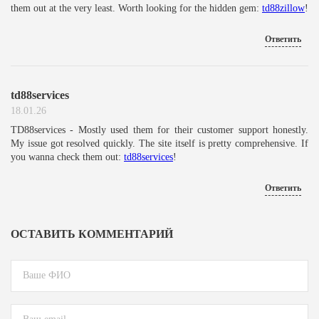
them out at the very least. Worth looking for the hidden gem:
td88zillow
!
Ответить
td88services
18.01.26
TD88services - Mostly used them for their customer support honestly.
My issue got resolved quickly. The site itself is pretty comprehensive. If
you wanna check them out:
td88services
!
Ответить
ОСТАВИТЬ КОММЕНТАРИЙ