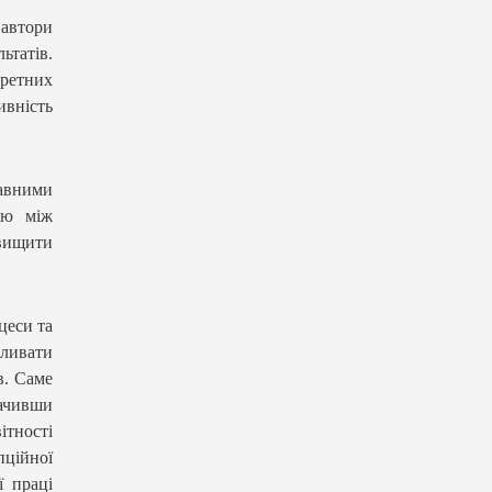
 автори
ьтатів.
ретних
ивність
авними
ію між
вищити
цеси та
пливати
в. Саме
бачивши
ітності
пційної
ї праці