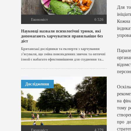
Для то
ініціа
Економіст
6 526
Кожна
індика
Науковці назвали психологічні трюки, які
упрова
допомагають харчуватися правильніше без
дієт
Британські дослідники та експерти з харчування
Парал
з’ясували, що зміна повсякденних звичок та оптичні
орган
ілюзії є набагато ефективнішими для схуднення та...
відом
персон
Дослідження
Оскіль
рекоме
на фін
тому р
створе
про до
страте
Економіст
4 279