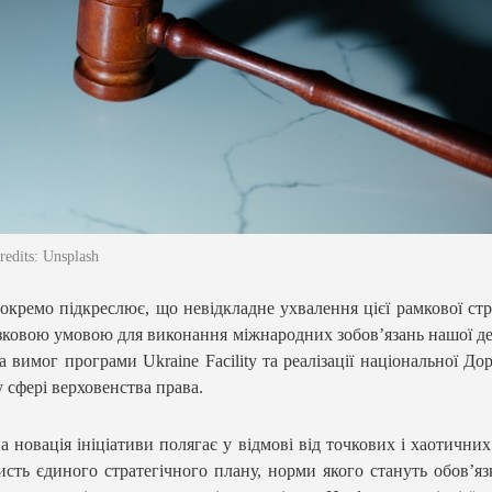
edits: Unsplash
кремо підкреслює, що невідкладне ухвалення цієї рамкової стра
зковою умовою для виконання міжнародних зобов’язань нашої д
а вимог програми Ukraine Facility та реалізації національної До
у сфері верховенства права.
а новація ініціативи полягає у відмові від точкових і хаотичних
исть єдиного стратегічного плану, норми якого стануть обов’я