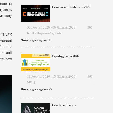
рдив та
E-commerce Conference 2026
травня,
ативну
06 Жовтня 2026 - 06 Жовтня 2026
361
КВЦ «Парковий», Київ
й НАЗК
Читати докладніше >>
головні
йближче
ізації
ЄвроБудЕкспо 2026
ивності
13 Жовтня 2026 - 15 Жовтня 2026
360
МВЦ
Читати докладніше >>
Lviv Invest Forum