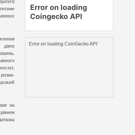
ратегії
титиме
ачених
силення
 діяти
рішень.
авного
ослуг,
ризик-
дський
ерше на
рівнем
даткова