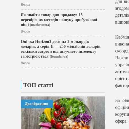
для ви
Вчора
згодо
детал
Як знайти товар для продажу: 15
перевірених методів пошуку прибуткової
відпов
ніші
(marketer.ua)
Вчора
Кабмін
Оцінка Horizon3 досягла 2 мільярдів
викон
доларів, а серія E — 250 мільйонів доларів,
скоорд
оскільки загрози від штучного інтелекту
загострюються
(founder.ua)
Важли
Вчора
управ
автом
орієн
ТОП статті
фактор
Ба біл
Дослідження
офіці
корупц
сфера,