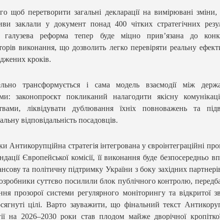
го щоб перетворити загальні декларації на вимірювані зміни,
тиви заклали у документ понад 400 чітких стратегічних резул
 галузева реформа тепер буде міцно прив’язана до конк
торів виконання, що дозволить легко перевіряти реальну ефект
джених кроків.
ельно трансформується і сама модель взаємодії між держ
ами: законопроєкт покликаний налагодити якісну комунікац
ствами, ліквідувати дублювання їхніх повноважень та під
альну відповідальність посадовців.
ки Антикорупційна стратегія інтегрована у євроінтеграційні про
ндації Європейської комісії, її виконання буде безпосередньо в
ансову та політичну підтримку України з боку західних партнері
озробники суттєво посилили блок публічного контролю, перед
ння прозорої системи регулярного моніторингу та відкритої зв
сягнуті цілі. Варто зауважити, що фінальний текст Антикору
гії на 2026–2030 роки став плодом майже дворічної кропітко