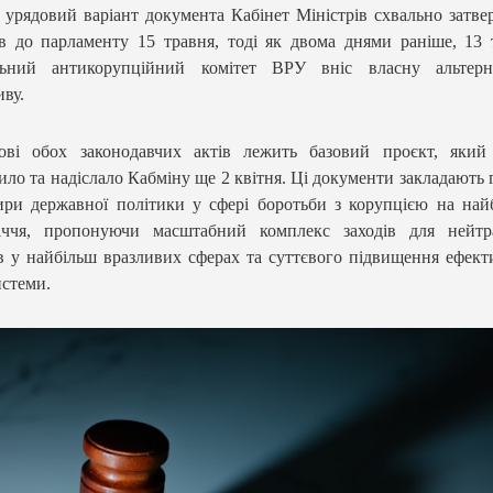
урядовий варіант документа Кабінет Міністрів схвально затве
в до парламенту 15 травня, тоді як двома днями раніше, 13 
льний антикорупційний комітет ВРУ вніс власну альтерн
иву.
ові обох законодавчих актів лежить базовий проєкт, яки
ило та надіслало Кабміну ще 2 квітня. Ці документи закладають 
ири державної політики у сфері боротьби з корупцією на на
іччя, пропонуючи масштабний комплекс заходів для нейтрал
в у найбільш вразливих сферах та суттєвого підвищення ефект
истеми.