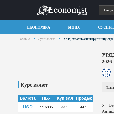
ЕКОНОМІКА
БІЗНЕС
СУСПІЛ
Головна
Суспільство
Уряд схвалив антикорупційну стра
УРЯ
2026
Курс валют
Поділ
Валюта
НБУ
Купівля
Продаж
У Вер
USD
44.6895
44.9
44.3
Антико