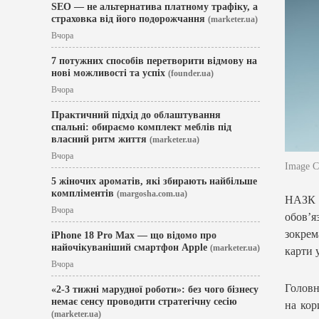
SEO — не альтернатива платному трафіку, а
страховка від його подорожчання
(marketer.ua)
Вчора
7 потужних способів перетворити відмову на
нові можливості та успіх
(founder.ua)
Вчора
Практичний підхід до облаштування
спальні: обираємо комплект меблів під
власний ритм життя
(marketer.ua)
Вчора
Image Cr
5 жіночих ароматів, які збирають найбільше
компліментів
(margosha.com.ua)
НАЗК о
Вчора
обов’я
зокрем
iPhone 18 Pro Max — що відомо про
найочікуваніший смартфон Apple
(marketer.ua)
карти 
Вчора
Головн
«2-3 тижні марудної роботи»: без чого бізнесу
немає сенсу проводити стратегічну сесію
на кор
(marketer.ua)