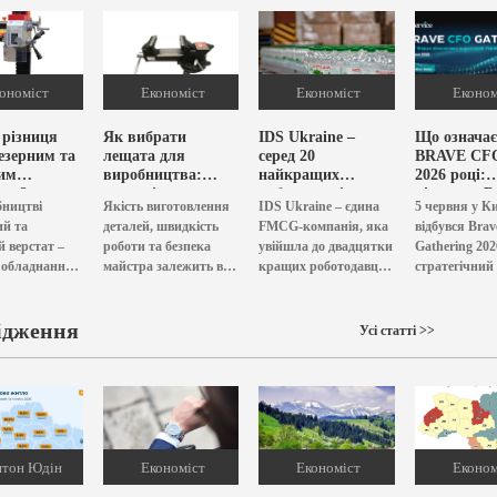
ономіст
Економіст
1 113
Економіст
811
Економ
 різниця
Як вибрати
IDS Ukraine –
Що означає
езерним та
лещата для
серед 20
BRAVE CFO
им
виробництва:
найкращих
2026 році:
том?
основні
роботодавців для
підсумки B
бництві
Якість виготовлення
IDS Ukraine – єдина
5 червня у Ки
рекомендації?
ветеранів
CFO Gather
ий та
деталей, швидкість
FMCG-компанія, яка
відбувся Bra
 верстат –
роботи та безпека
увійшла до двадцятки
Gathering 20
 обладнання.
майстра залежить від
кращих роботодавців
стратегічний
можливість,
типу лещат, якими
для ветеранів за
нового сезону
упити
обладнане
версією Delo.ua.
Ukrainian C
й верстат в
ідження
виробництво.
Видання визначило
від FAService,
Усі статті >>
і з
Важливо не просто
50 лідерів...
,...
купити лещата...
тон Юдін
Економіст
897
Економіст
1 278
Економ