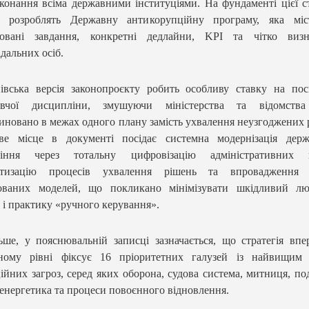
конання всіма державними інституціями. На фундаменті цієї ст
м розроблять Державну антикорупційну програму, яка міс
ізовані завдання, конкретні дедлайни, KPI та чітко визн
ідальних осіб.
івська версія законопроєкту робить особливу ставку на по
авчої дисципліни, змушуючи міністерства та відомства
иновано в межах одного плану замість ухвалення неузгоджених 
ве місце в документі посідає системна модернізація держ
ління через тотальну цифровізацію адміністративних п
атизацію процесів ухвалення рішень та впровадження 
тованих моделей, що покликано мінімізувати шкідливий лю
 і практику «ручного керування».
ьше, у пояснювальній записці зазначається, що стратегія вп
йному рівні фіксує 16 пріоритетних галузей із найвищим 
ійних загроз, серед яких оборона, судова система, митниця, по
 енергетика та процеси повоєнного відновлення.