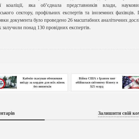
ої коаліції, яка об’єднала представників влади, наукови
ського сектору, профільних експертів та іноземних фахівців. 
овки документа було проведено 26 масштабних аналітичних досл
х залучили понад 130 провідних експертів.
Кабмін скасував обмеження
Війна США з Іраном вже
виїзду за кордон для всіх жінок
обійшлася світовому бізнесу в
без винятків
$25 млрд
нтарів
Залишити свій ко