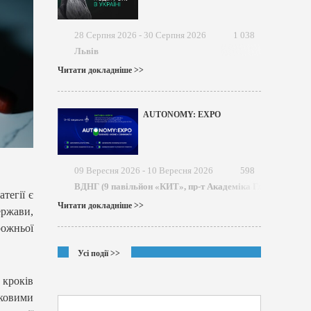
28 Серпня 2026 - 30 Серпня 2026
1 038
Львів
Читати докладніше >>
AUTONOMY: EXPO
09 Вересня 2026 - 10 Вересня 2026
598
ВДНГ (9 павільйон «КИТ», пр-т Академіка Глушкова)
тегії є
Читати докладніше >>
ержави,
рожньої
Усі події >>
 кроків
зковими