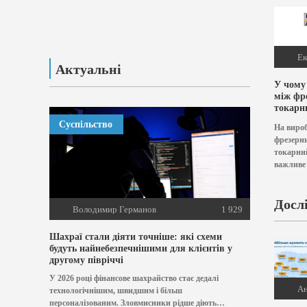
Ек
Актуальні
У чому
між фр
токарн
верста
Суспільство
На виро
фрезерн
токарний
важливе
Якщо є 
варто к
фрезерни
Досл
Володимир Германов
1 929
комплект
токарним
Шахраї стали діяти точніше: які схеми
будуть найнебезпечнішими для клієнтів у
другому півріччі
У 2026 році фінансове шахрайство стає дедалі
Ан
технологічнішим, швидшим і більш
персоналізованим. Зловмисники рідше діють