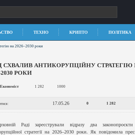
ЬСТВО
ТЕХНО
КРИПТО
ПОЛІТИКА
тегію на 2026–2030 роки
Д СХВАЛИВ АНТИКОРУПЦІЙНУ СТРАТЕГІЮ
–2030 РОКИ
Економіст
1 282
1000
17.05.26
0
1 282
итися:
ховній Раді зареєстрували відразу два законопроєкти
рупційної стратегії на 2026–2030 роки. Як повідомила пре