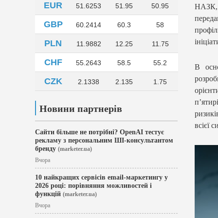
EUR
51.6253
51.95
50.95
НАЗК, 
переда
GBP
60.2414
60.3
58
профі
ініціат
PLN
11.9882
12.25
11.75
CHF
55.2643
58.5
55.2
В осн
розроб
CZK
2.1338
2.135
1.75
орієнт
п’ятир
Новини партнерів
ризикі
всієї с
Сайти більше не потрібні? OpenAI тестує
рекламу з персональним ШІ-консультантом
бренду
(marketer.ua)
Вчора
10 найкращих сервісів email-маркетингу у
2026 році: порівняння можливостей і
функцій
(marketer.ua)
Вчора