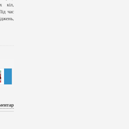
х кіл,
Під час
іджень,
ментар