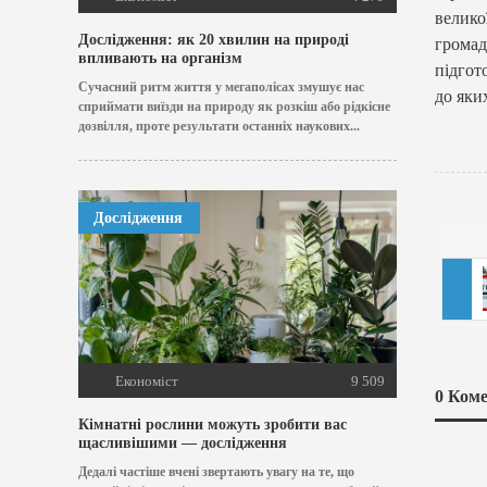
велик
Дослідження: як 20 хвилин на природі
громад
впливають на організм
підгот
Сучасний ритм життя у мегаполісах змушує нас
до яки
сприймати виїзди на природу як розкіш або рідкісне
дозвілля, проте результати останніх наукових...
Дослідження
Економіст
9 509
0
Коме
Кімнатні рослини можуть зробити вас
щасливішими — дослідження
Дедалі частіше вчені звертають увагу на те, що