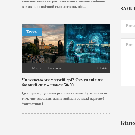
звичайні кімнатні рослини мають значно глибший
вплив на психічний стан людини, ніж...
ЗАЛИ
Техно
Марина Нусенкіс
6 044
Чи живемо ми у чужій грі? Симуляція чи
базовий світ – шанси 50/50
Ідея про те, що наша реальність може бути зовсім не
тим, чим здається, давно вийшла за межі наукової
фантастики і...
Бізне