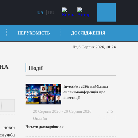
UA
RU
НЕРУХОМІСТЬ
ДОСЛІДЖЕННЯ
Чт, 6 Серпня 2026,
10:24
 НА
Події
InvestFest 2026: найбільша
онлайн-конференція про
інвестиції
20 Серпня 2026 - 20 Серпня 2026
245
Онлайн
 нової
Читати докладніше >>
сслужба