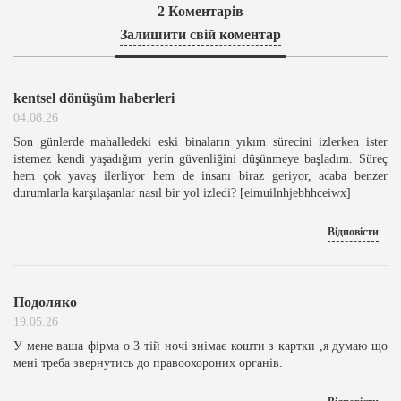
2
Коментарів
Залишити свій коментар
kentsel dönüşüm haberleri
04.08.26
Son günlerde mahalledeki eski binaların yıkım sürecini izlerken ister
istemez kendi yaşadığım yerin güvenliğini düşünmeye başladım. Süreç
hem çok yavaş ilerliyor hem de insanı biraz geriyor, acaba benzer
durumlarla karşılaşanlar nasıl bir yol izledi? [eimuilnhjebhhceiwx]
Відповісти
Подоляко
19.05.26
У мене ваша фірма о 3 тій ночі знімає кошти з картки ,я думаю що
мені треба звернутись до правоохороних органів.