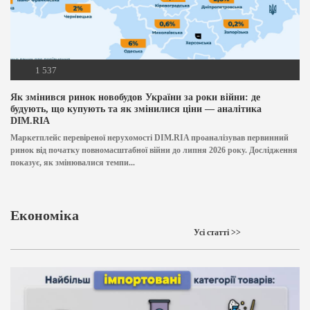
1 537
Як змінився ринок новобудов України за роки війни: де
будують, що купують та як змінилися ціни — аналітика
DIM.RIA
Маркетплейс перевіреної нерухомості DIM.RIA проаналізував первинний
ринок від початку повномасштабної війни до липня 2026 року. Дослідження
показує, як змінювалися темпи...
Економіка
Усі статті >>