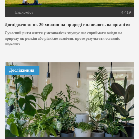
Економіст
4 419
Дослідження: як 20 хвилин на природі впливають на організм
Сучасний ритм життя у мегаполісах змушує нас сприймати виїзди на
природу як розкіш або рідкісне дозвілля, проте результати останніх
наукових...
Дослідження