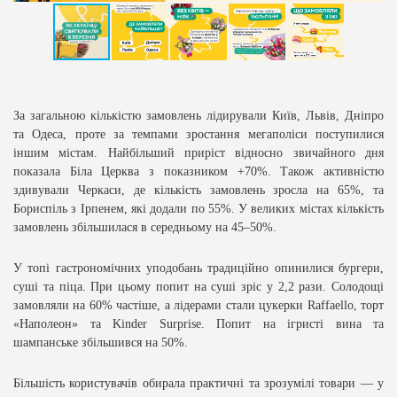
За загальною кількістю замовлень лідирували Київ, Львів, Дніпро
та Одеса, проте за темпами зростання мегаполіси поступилися
іншим містам. Найбільший приріст відносно звичайного дня
показала Біла Церква з показником +70%. Також активністю
здивували Черкаси, де кількість замовлень зросла на 65%, та
Бориспіль з Ірпенем, які додали по 55%. У великих містах кількість
замовлень збільшилася в середньому на 45–50%.
У топі гастрономічних уподобань традиційно опинилися бургери,
суші та піца. При цьому попит на суші зріс у 2,2 рази. Солодощі
замовляли на 60% частіше, а лідерами стали цукерки Raffaello, торт
«Наполеон» та Kinder Surprise. Попит на ігристі вина та
шампанське збільшився на 50%.
Більшість користувачів обирала практичні та зрозумілі товари — у