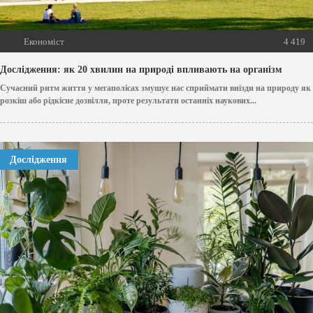
Економіст
4 419
Дослідження: як 20 хвилин на природі впливають на організм
Сучасний ритм життя у мегаполісах змушує нас сприймати виїзди на природу як
розкіш або рідкісне дозвілля, проте результати останніх наукових...
Дослідження