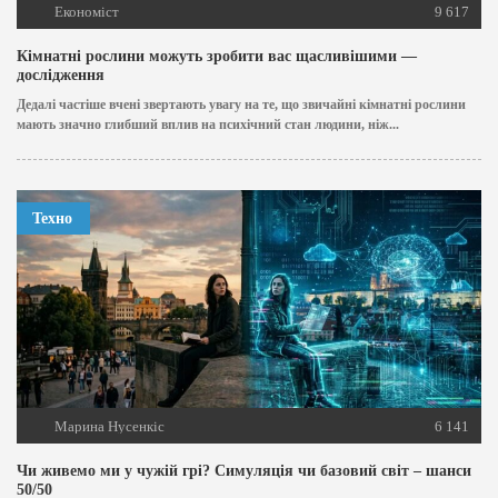
Економіст
9 617
Кімнатні рослини можуть зробити вас щасливішими —
дослідження
Дедалі частіше вчені звертають увагу на те, що звичайні кімнатні рослини
мають значно глибший вплив на психічний стан людини, ніж...
Техно
Марина Нусенкіс
6 141
Чи живемо ми у чужій грі? Симуляція чи базовий світ – шанси
50/50