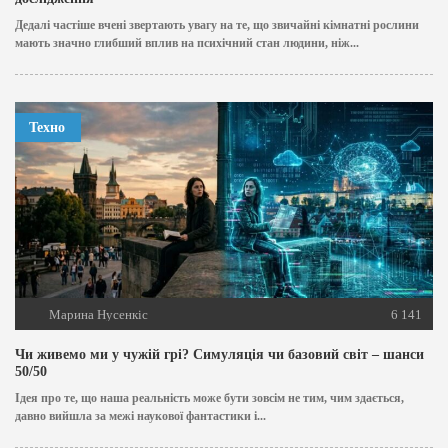
Дедалі частіше вчені звертають увагу на те, що звичайні кімнатні рослини
мають значно глибший вплив на психічний стан людини, ніж...
Техно
Марина Нусенкіс
6 141
Чи живемо ми у чужій грі? Симуляція чи базовий світ – шанси
50/50
Ідея про те, що наша реальність може бути зовсім не тим, чим здається,
давно вийшла за межі наукової фантастики і...