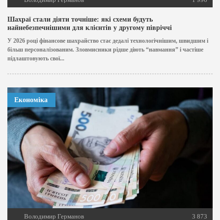
Шахраї стали діяти точніше: які схеми будуть
найнебезпечнішими для клієнтів у другому півріччі
У 2026 році фінансове шахрайство стає дедалі технологічнішим, швидшим і
більш персоналізованим. Зловмисники рідше діють “навмання” і частіше
підлаштовують свої...
Економіка
Володимир Германов
3 873