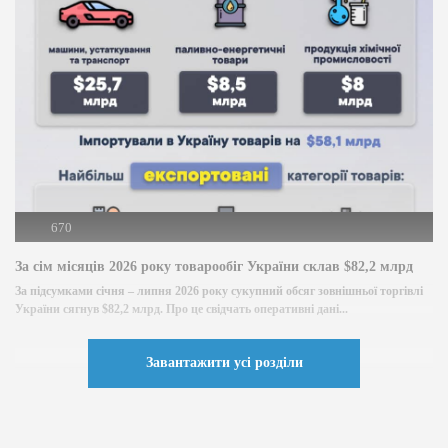
670
За сім місяців 2026 року товарообіг України склав $82,2 млрд
За підсумками січня – липня 2026 року сукупний обсяг зовнішньої торгівлі
України сягнув $82,2 млрд. Про це свідчать оперативні дані...
Завантажити усі розділи