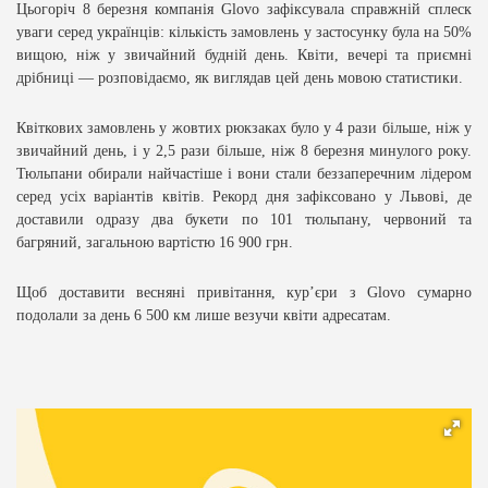
Цьогоріч 8 березня компанія Glovo зафіксувала справжній сплеск
уваги серед українців: кількість замовлень у застосунку була на 50%
вищою, ніж у звичайний будній день. Квіти, вечері та приємні
дрібниці — розповідаємо, як виглядав цей день мовою статистики.
Квіткових замовлень у жовтих рюкзаках було у 4 рази більше, ніж у
звичайний день, і у 2,5 рази більше, ніж 8 березня минулого року.
Тюльпани обирали найчастіше і вони стали беззаперечним лідером
серед усіх варіантів квітів. Рекорд дня зафіксовано у Львові, де
доставили одразу два букети по 101 тюльпану, червоний та
багряний, загальною вартістю 16 900 грн.
Щоб доставити весняні привітання, кур’єри з Glovo сумарно
подолали за день 6 500 км лише везучи квіти адресатам.