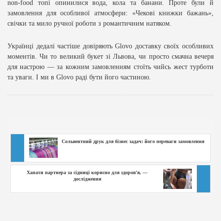
non-food топі опинилися вода, кола та банани. Проте були й
замовлення для особливої атмосфери: «Чекові книжки бажань»,
свічки та мило ручної роботи з романтичним натяком.
Українці дедалі частіше довіряють Glovo доставку своїх особливих
моментів. Чи то великий букет зі Львова, чи просто смачна вечеря
для настрою — за кожним замовленням стоїть чийсь жест турботи
та уваги. І ми в Glovo раді бути його частиною.
Сольвентний друк для бізнес задач: його переваги замовлення
Хапати партнера за сідниці корисно для здоров'я, —
дослідження