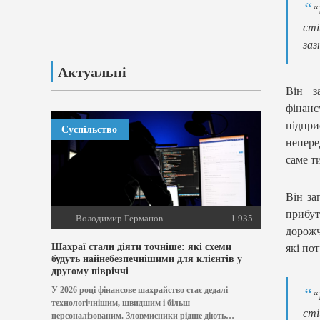
“
сті
заз
Актуальні
Він з
фінан
підпри
Суспільство
непере
саме т
Він за
прибу
Володимир Германов
1 935
дорожч
Шахраї стали діяти точніше: які схеми
які пот
будуть найнебезпечнішими для клієнтів у
другому півріччі
У 2026 році фінансове шахрайство стає дедалі
“
технологічнішим, швидшим і більш
сті
персоналізованим. Зловмисники рідше діють