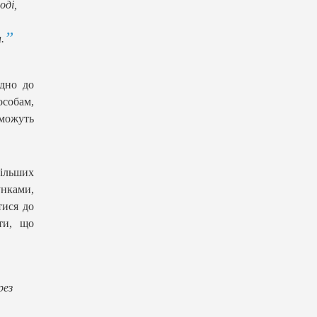
оді,
.
дно до
особам,
 можуть
більших
унками,
тися до
ти, що
рез