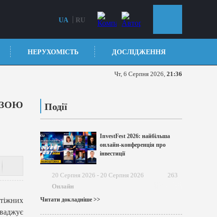
UA
RU
НЕРУХОМІСТЬ
ДОСЛІДЖЕННЯ
Чт, 6 Серпня 2026,
21:36
ОЗОЮ
Події
InvestFest 2026: найбільша
онлайн-конференція про
інвестиції
20 Серпня 2026 - 20 Серпня 2026
263
Онлайн
тіжних
Читати докладніше >>
оваджує