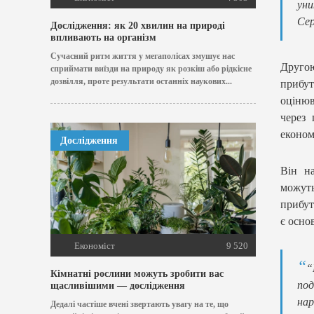
уни
Сер
Дослідження: як 20 хвилин на природі
впливають на організм
Сучасний ритм життя у мегаполісах змушує нас
Другою
сприймати виїзди на природу як розкіш або рідкісне
дозвілля, проте результати останніх наукових...
прибут
оцінюв
через 
економ
Дослідження
Він н
можуть
прибут
є осно
Економіст
9 520
“
Кімнатні рослини можуть зробити вас
под
щасливішими — дослідження
нар
Дедалі частіше вчені звертають увагу на те, що