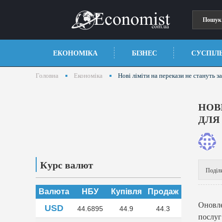
ЕКОНОМІКА
БІЗНЕС
СУСПІЛ
Головна
Економіка
Нові ліміти на перекази не стануть 
НОВ
ДЛЯ
Курс валют
Поділ
Валюта
НБУ
Купівля
Продаж
Оновл
USD
44.6895
44.9
44.3
послуг