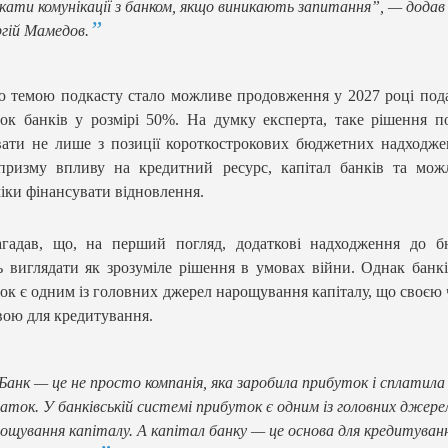
кати комунікації з банком, якщо виникають запитання”, — додав
гій Мамедов.
 темою подкасту стало можливе продовження у 2027 році под
ок банків у розмірі 50%. На думку експерта, таке рішення п
ати не лише з позиції короткострокових бюджетних надходже
призму впливу на кредитний ресурс, капітал банків та мож
іки фінансувати відновлення.
агадав, що, на перший погляд, додаткові надходження до б
 виглядати як зрозуміле рішення в умовах війни. Однак банк
ок є одним із головних джерел нарощування капіталу, що своєю
вою для кредитування.
Банк — це не просто компанія, яка заробила прибуток і сплатила
аток. У банківській системі прибуток є одним із головних джере
ощування капіталу. А капітал банку — це основа для кредитуван