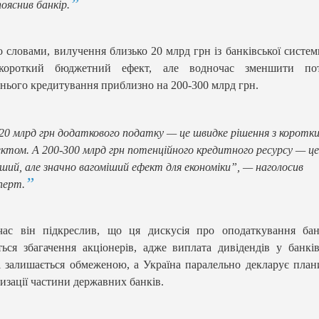
ояснив банкір.
о словами, вилучення близько 20 млрд грн із банківської систе
короткий бюджетний ефект, але водночас зменшити пот
нього кредитування приблизно на 200-300 млрд грн.
20 млрд грн додаткового податку — це швидке рішення з коротк
ктом. А 200-300 млрд грн потенційного кредитного ресурсу — це
ший, але значно вагоміший ефект для економіки”, — наголосив
перт.
час він підкреслив, що ця дискусія про оподаткування бан
ться збагачення акціонерів, адже виплата дивідендів у банкі
і залишається обмеженою, а Україна паралельно декларує пла
изації частини державних банків.