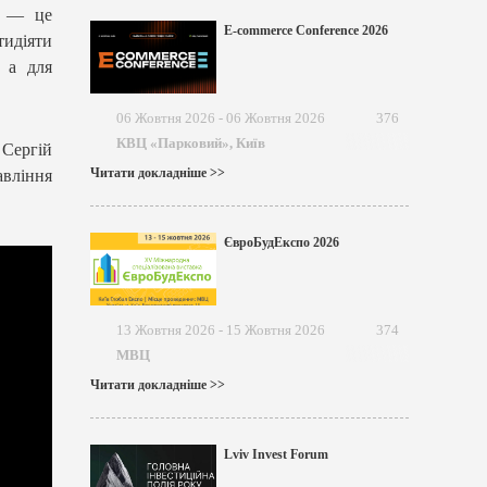
а — це
E-commerce Conference 2026
тидіяти
, а для
06 Жовтня 2026 - 06 Жовтня 2026
376
КВЦ «Парковий», Київ
 Сергій
Читати докладніше >>
авління
ЄвроБудЕкспо 2026
13 Жовтня 2026 - 15 Жовтня 2026
374
МВЦ
Читати докладніше >>
Lviv Invest Forum