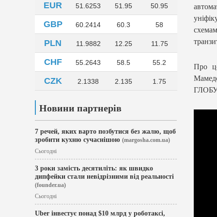
EUR
51.6253
51.95
50.95
автом
уніфік
GBP
60.2414
60.3
58
схемам
транзи
PLN
11.9882
12.25
11.75
CHF
55.2643
58.5
55.2
Про це
Мамедо
CZK
2.1338
2.135
1.75
ГЛОБУ
Новини партнерів
7 речей, яких варто позбутися без жалю, щоб
зробити кухню сучаснішою
(margosha.com.ua)
Сьогодні
3 роки замість десятиліть: як швидко
дипфейки стали невідрізними від реальності
(founder.ua)
Сьогодні
Uber інвестує понад $10 млрд у роботаксі,