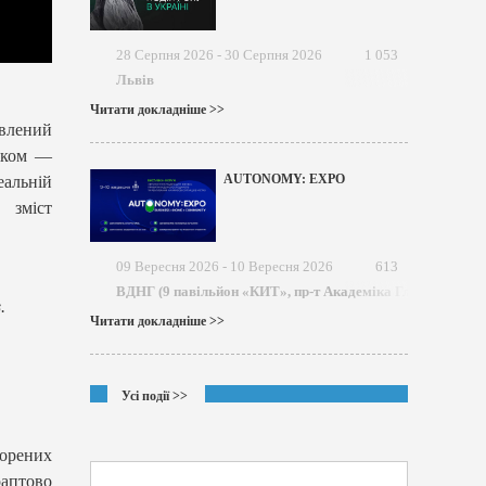
28 Серпня 2026 - 30 Серпня 2026
1 053
Львів
Читати докладніше >>
овлений
анком —
AUTONOMY: EXPO
еальній
 зміст
09 Вересня 2026 - 10 Вересня 2026
613
ВДНГ (9 павільйон «КИТ», пр-т Академіка Глушкова)
.
Читати докладніше >>
Усі події >>
ворених
аптово