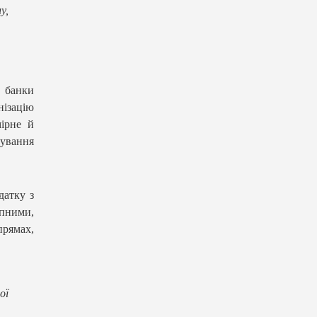
у,
 банки
ізацію
мірне й
ування
датку з
пними,
прямах,
ої