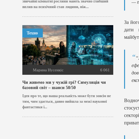
звичайні кімнатні рослини мають значно глибший
— п
вплив на психічний стан людини, ніж...
За йог
дати 
Техно
майбут
“
ефе
Марина Нусенкіс
6 061
дов
екс
Чи живемо ми у чужій грі? Симуляція чи
базовий світ – шанси 50/50
Ідея про те, що наша реальність може бути зовсім не
Водно
тим, чим здається, давно вийшла за межі наукової
фантастики і...
стосує
сектор
приват