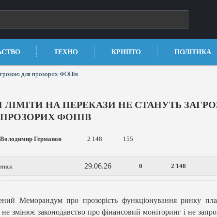
ЬСТВО
ТЕХНО
КРИПТО
ПОЛІТИКА
загрозою для прозорих ФОПів
І ЛІМІТИ НА ПЕРЕКАЗИ НЕ СТАНУТЬ ЗАГР
 ПРОЗОРИХ ФОПІВ
Володимир Германов
2 148
155
29.06.26
0
2 148
итися:
ений Меморандум про прозорість функціонування ринку пла
 не змінює законодавство про фінансовий моніторинг і не запр