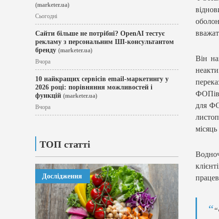
(marketer.ua)
відно
Сьогодні
оболо
вважат
Сайти більше не потрібні? OpenAI тестує
рекламу з персональним ШІ-консультантом
бренду
(marketer.ua)
Він на
Вчора
неакти
10 найкращих сервісів email-маркетингу у
перека
2026 році: порівняння можливостей і
ФОПів 
функцій
(marketer.ua)
для ФО
Вчора
листоп
місяць
ТОП статті
Водноч
клієнт
Дослідження
працев
“