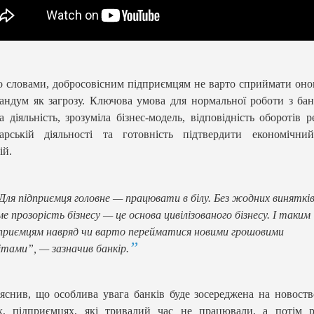
о словами, добросовісним підприємцям не варто сприймати он
ндум як загрозу. Ключова умова для нормальної роботи з б
а діяльність, зрозуміла бізнес-модель, відповідність оборотів р
арській діяльності та готовність підтвердити економічний
ій.
Для підприємця головне — працювати в білу. Без жодних винятків
е прозорість бізнесу — це основа цивілізованого бізнесу. І таким
приємцям навряд чи варто перейматися новими грошовими
ітами”, — зазначив банкір.
яснив, що особлива увага банків буде зосереджена на новост
, підприємцях, які тривалий час не працювали, а потім р