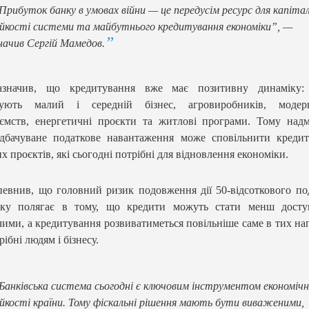
Прибуток банку в умовах війни — це передусім ресурс для капітал
йкості системи та майбутнього кредитування економіки”, —
начив Сергій Мамедов.
азначив, що кредитування вже має позитивну динаміку:
сують малий і середній бізнес, агровиробників, модерн
ємств, енергетичні проєкти та житлові програми. Тому над
дбачуване податкове навантаження може сповільнити кредит
их проєктів, які сьогодні потрібні для відновлення економіки.
певнив, що головний ризик подовження дії 50-відсоткового по
тку полягає в тому, що кредити можуть стати менш досту
ими, а кредитування розвиватиметься повільніше саме в тих на
рібні людям і бізнесу.
Банківська система сьогодні є ключовим інструментом економічн
йкості країни. Тому фіскальні рішення мають бути виваженими,