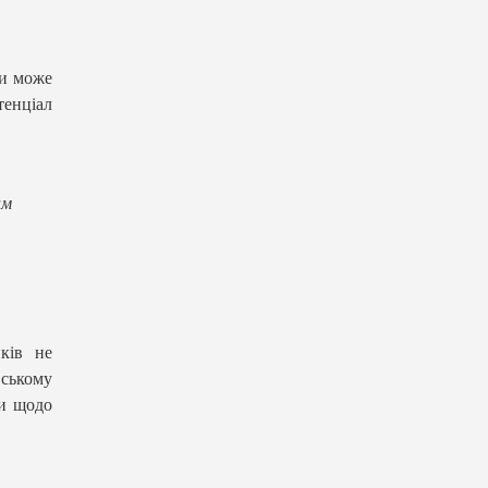
ми може
енціал
им
ків не
вському
ни щодо