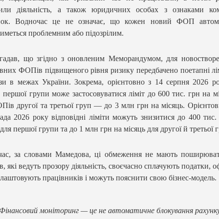
вили діяльність, а також юридичних особах з ознаками ком
нок. Водночас це не означає, що кожен новий ФОП автом
иметься проблемним або підозрілим.
гадав, що згідно з оновленим Меморандумом, для новоствор
вних ФОПів підвищеного рівня ризику передбачено поетапні лі
зи в межах України. Зокрема, орієнтовно з 14 серпня 2026 р
першої групи може застосовуватися ліміт до 600 тис. грн на мі
Пів другої та третьої груп — до 3 млн грн на місяць. Орієнтов
ада 2026 року відповідні ліміти можуть знизитися до 400 тис.
 для першої групи та до 1 млн грн на місяць для другої й третьої 
ас, за словами Мамедова, ці обмеження не мають поширюват
ів, які ведуть прозору діяльність, своєчасно сплачують податки, о
лаштовують працівників і можуть пояснити свою бізнес-модель.
Фінансовий моніторинг — це не автоматичне блокування рахунк