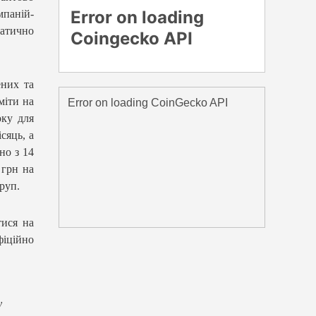
паній-
атично
ених та
міти на
оку для
сяць, а
но з 14
 грн на
груп.
ися на
фіційно
у