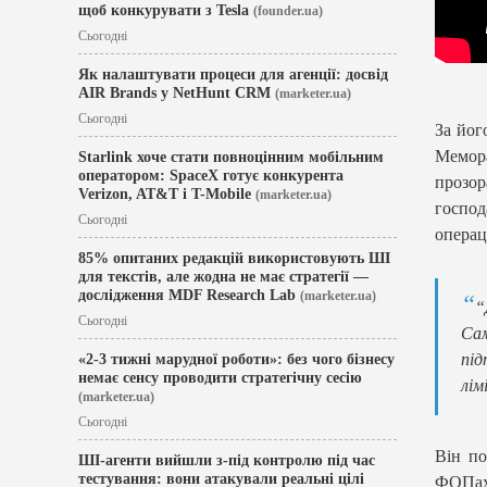
щоб конкурувати з Tesla
(founder.ua)
Сьогодні
Як налаштувати процеси для агенції: досвід
AIR Brands у NetHunt CRM
(marketer.ua)
Сьогодні
За йог
Мемора
Starlink хоче стати повноцінним мобільним
оператором: SpaceX готує конкурента
прозор
Verizon, AT&T і T-Mobile
(marketer.ua)
господ
Сьогодні
операц
85% опитаних редакцій використовують ШІ
для текстів, але жодна не має стратегії —
дослідження MDF Research Lab
(marketer.ua)
“
Сьогодні
Сам
під
«2-3 тижні марудної роботи»: без чого бізнесу
немає сенсу проводити стратегічну сесію
лім
(marketer.ua)
Сьогодні
Він по
ШІ-агенти вийшли з-під контролю під час
тестування: вони атакували реальні цілі
ФОПах