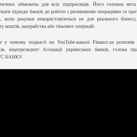
атичних обмежень для всіх підприємців. Його головна мет
увати підходи банків до роботи з ризиковими операціями та про
, коли рахунки використовуються не для реального бізнесу
ту коштів, шахрайства або тіньових операцій.
 у новому подкасті на YouTube-каналі Finance.ua розповів
в, віцепрезидент Асоціації українських банків, голова пр
С БАНКУ.