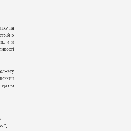
атку на
отрібно
нь, а й
ливості
юджету
івський
 чергою
л
ня”,