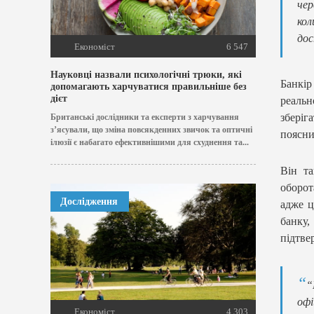
чер
кол
дос
Економіст
6 547
Науковці назвали психологічні трюки, які
Банкір
допомагають харчуватися правильніше без
дієт
реальн
зберіг
Британські дослідники та експерти з харчування
з’ясували, що зміна повсякденних звичок та оптичні
поясни
ілюзії є набагато ефективнішими для схуднення та...
Він та
оборот
Дослідження
адже ц
банку
підтве
“
офі
Економіст
4 303