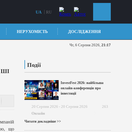
UA
RU
НЕРУХОМІСТЬ
ДОСЛІДЖЕННЯ
Чт, 6 Серпня 2026,
21:17
Події
 ШІ
InvestFest 2026: найбільша
онлайн-конференція про
інвестиції
20 Серпня 2026 - 20 Серпня 2026
263
Онлайн
омпаній
Читати докладніше >>
ію, що