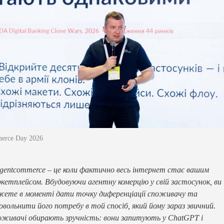
erce Day 2026
gentcommerce – це коли фактично весь інтернет стає вашим
кетплейсом. Вбудовуючи агентну комерцію у свій застосунок, ви
ете в моменті дати точку диференціації споживачу та
овольнити його потребу в той спосіб, який йому зараз звичний.
живачі обирають зручність: вони запитують у ChatGPT і