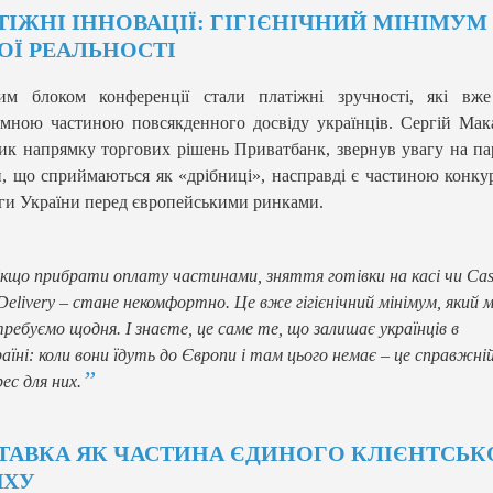
ТІЖНІ ІННОВАЦІЇ: ГІГІЄНІЧНИЙ МІНІМУМ
ОЇ РЕАЛЬНОСТІ
им блоком конференції стали платіжні зручності, які вже
ємною частиною повсякденного досвіду українців. Сергій Мак
ик напрямку торгових рішень Приватбанк, звернув увагу на па
и, що сприймаються як «дрібниці», насправді є частиною конку
ги України перед європейськими ринками.
кщо прибрати оплату частинами, зняття готівки на касі чи Ca
Delivery – стане некомфортно. Це вже гігієнічний мінімум, який 
ребуємо щодня. І знаєте, це саме те, що залишає українців в
аїні: коли вони їдуть до Європи і там цього немає – це справжні
ес для них.
ТАВКА ЯК ЧАСТИНА ЄДИНОГО КЛІЄНТСЬК
ХУ