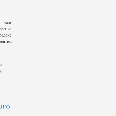
 стали
аренко,
радокс:
рентної
sh
ми
й
ОГО