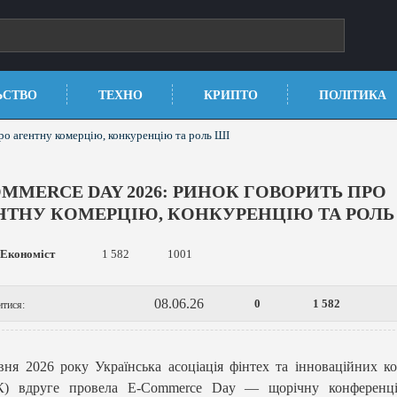
ЬСТВО
ТЕХНО
КРИПТО
ПОЛІТИКА
ро агентну комерцію, конкуренцію та роль ШІ
OMMERCE DAY 2026: РИНОК ГОВОРИТЬ ПРО
НТНУ КОМЕРЦІЮ, КОНКУРЕНЦІЮ ТА РОЛЬ
Економіст
1 582
1001
08.06.26
0
1 582
итися:
вня 2026 року Українська асоціація фінтех та інноваційних к
К) вдруге провела E-Commerce Day — щорічну конференц