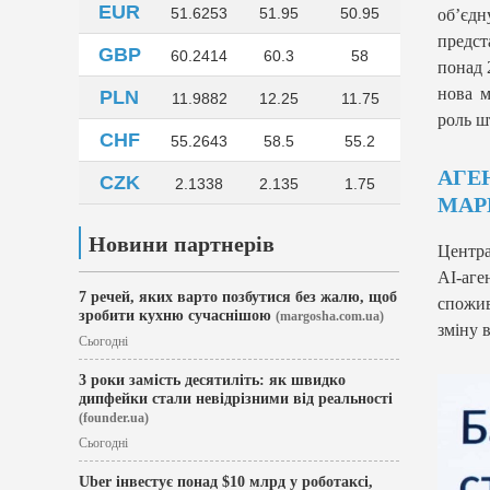
EUR
51.6253
51.95
50.95
об’єд
предст
GBP
60.2414
60.3
58
понад 
нова м
PLN
11.9882
12.25
11.75
роль ш
CHF
55.2643
58.5
55.2
АГЕ
CZK
2.1338
2.135
1.75
МАР
Новини партнерів
Центра
AI-аге
7 речей, яких варто позбутися без жалю, щоб
спожи
зробити кухню сучаснішою
(margosha.com.ua)
зміну 
Сьогодні
3 роки замість десятиліть: як швидко
дипфейки стали невідрізними від реальності
(founder.ua)
Сьогодні
Uber інвестує понад $10 млрд у роботаксі,