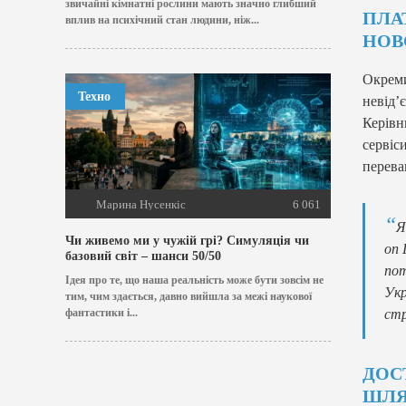
звичайні кімнатні рослини мають значно глибший
ПЛА
вплив на психічний стан людини, ніж...
НОВ
Окрем
Техно
невід’
Керівн
сервіс
перева
Марина Нусенкіс
6 061
Я
Чи живемо ми у чужій грі? Симуляція чи
on 
базовий світ – шанси 50/50
пот
Ідея про те, що наша реальність може бути зовсім не
Укр
тим, чим здається, давно вийшла за межі наукової
стр
фантастики і...
ДОС
ШЛЯ