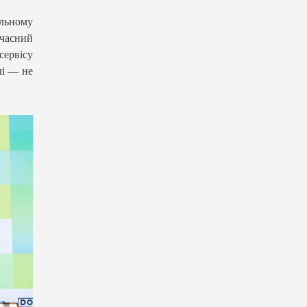
альному
учасний
сервісу
лі — не