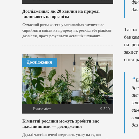
фін
для
Дослідження: як 20 хвилин на природі
впливають на організм
Сучасний ритм життя у мегаполісах змушує нас
Також 
сприймати виїзди на природу як розкіш або рідкісне
дозвілля, проте результати останніх наукових...
банкам
на риз
захис
співпр
Дослідження
Б
бре
акт
зав
Економіст
9 520
вик
зав
Кімнатні рослини можуть зробити вас
без
щасливішими — дослідження
Дедалі частіше вчені звертають увагу на те, що