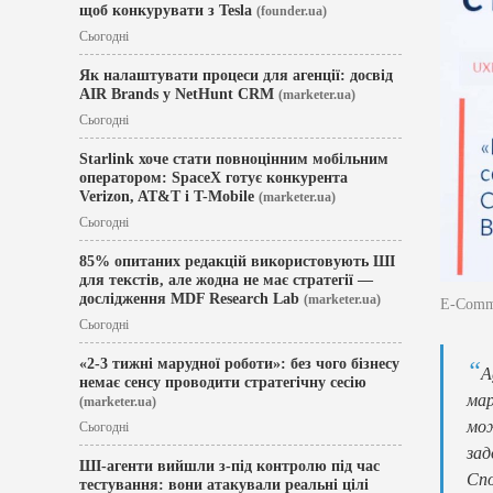
щоб конкурувати з Tesla
(founder.ua)
Сьогодні
Як налаштувати процеси для агенції: досвід
AIR Brands у NetHunt CRM
(marketer.ua)
Сьогодні
Starlink хоче стати повноцінним мобільним
оператором: SpaceX готує конкурента
Verizon, AT&T і T-Mobile
(marketer.ua)
Сьогодні
85% опитаних редакцій використовують ШІ
для текстів, але жодна не має стратегії —
дослідження MDF Research Lab
(marketer.ua)
E-Comm
Сьогодні
«2-3 тижні марудної роботи»: без чого бізнесу
A
немає сенсу проводити стратегічну сесію
мар
(marketer.ua)
мож
Сьогодні
зад
ШІ-агенти вийшли з-під контролю під час
Спо
тестування: вони атакували реальні цілі