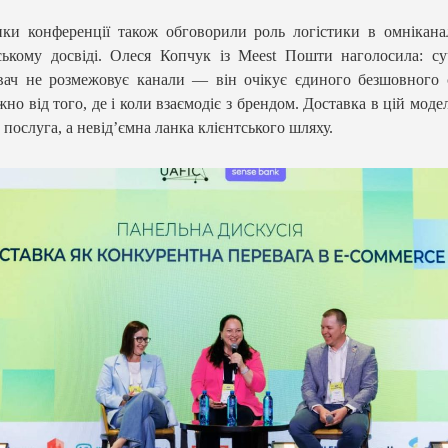
ки конференції також обговорили роль логістики в омнікан
ському досвіді. Олеся Копчук із Meest Пошти наголосила: с
ач не розмежовує канали — він очікує єдиного безшовного 
жно від того, де і коли взаємодіє з брендом. Доставка в цій моде
 послуга, а невід’ємна ланка клієнтського шляху.