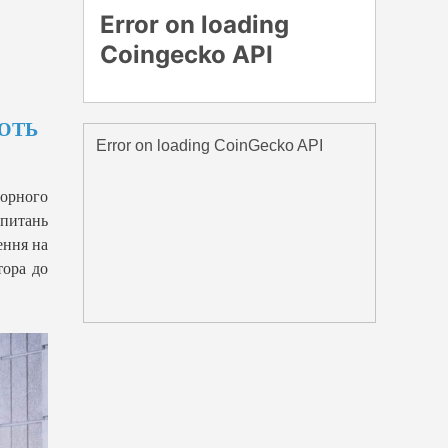
ЮТЬ
орного
питань
ення на
тора до