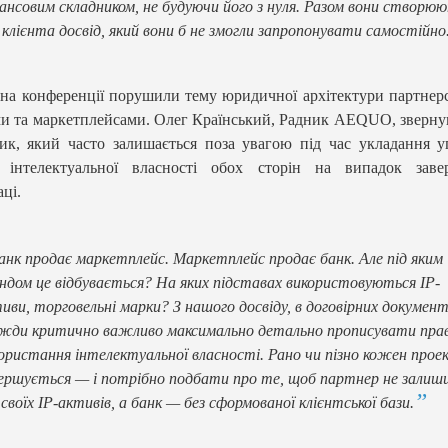
ансовим складником, не будуючи його з нуля. Разом вони створю
 клієнта досвід, який вони б не змогли запропонувати самостійно
на конференції порушили тему юридичної архітектури партнер
и та маркетплейсами. Олег Країнський, Радник AEQUO, зверну
ик, який часто залишається поза увагою під час укладання 
т інтелектуальної власності обох сторін на випадок заве
аці.
анк продає маркетплейс. Маркетплейс продає банк. Але під яким
ндом це відбувається? На яких підставах використовуються IP-
иви, торговельні марки? З нашого досвіду, в договірних докумен
жди критично важливо максимально детально прописувати пра
ористання інтелектуальної власності. Рано чи пізно кожен прое
ершується — і потрібно подбати про те, щоб партнер не залиш
 своїх IP-активів, а банк — без сформованої клієнтської бази.