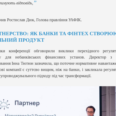
имують відповідь,
ачив Ростислав Дюк, Голова правління УАФІК.
ТНЕРСТВО: ЯК БАНКИ ТА ФІНТЕХ СТВОРЮ
ЛЬНИЙ ПРОДУКТ
ики конференції обговорили виклики перехідного регулят
ду для небанківських фінансових установ. Директор з 
вання Інна Тютюн зазначила, що поточне нормативне навантаж
ові компанії є суттєво вищим, ніж на банки, і закликала регуля
супроводжувального підходу під час трансформації.