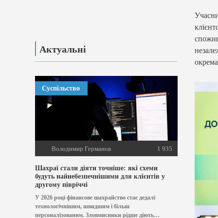
Учасни
клієнт
спожив
Актуальні
незале
окрема
Суспільство
Володимир Германов
1 935
Шахраї стали діяти точніше: які схеми
будуть найнебезпечнішими для клієнтів у
другому півріччі
У 2026 році фінансове шахрайство стає дедалі
технологічнішим, швидшим і більш
персоналізованим. Зловмисники рідше діють