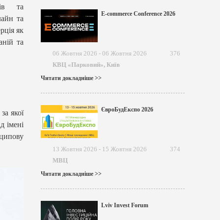
тів та
E-commerce Conference 2026
лайн та
рція як
аній та
06 Жовтня 2026 - 06 Жовтня 2026
376
КВЦ «Парковий», Київ
Читати докладніше >>
ЄвроБудЕкспо 2026
за якої
д імені
ципову
13 Жовтня 2026 - 15 Жовтня 2026
374
МВЦ
Читати докладніше >>
Lviv Invest Forum