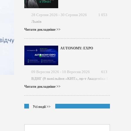
28 Серпня 2026 - 30 Серпня 2026
1 053
Львів
Читати докладніше >>
AUTONOMY: EXPO
09 Вересня 2026 - 10 Вересня 2026
613
ВДНГ (9 павільйон «КИТ», пр-т Академіка Глушкова)
Читати докладніше >>
Усі події >>