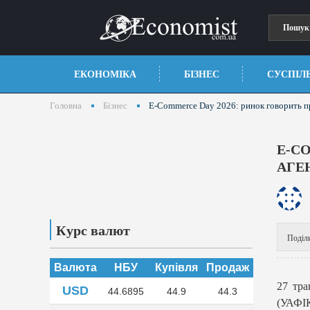
ЕКОНОМІКА
БІЗНЕС
СУСПІЛ
Головна
Бізнес
E-Commerce Day 2026: ринок говорить п
E-C
АГЕ
Курс валют
Поділ
Валюта
НБУ
Купівля
Продаж
27 тра
USD
44.6895
44.9
44.3
(УАФІ