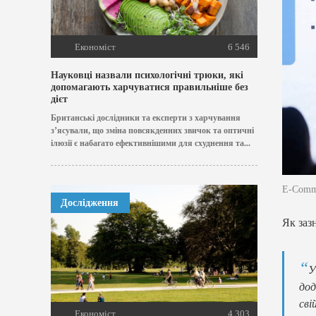
Економіст
6 546
Науковці назвали психологічні трюки, які
допомагають харчуватися правильніше без
дієт
Британські дослідники та експерти з харчування
з’ясували, що зміна повсякденних звичок та оптичні
ілюзії є набагато ефективнішими для схуднення та...
E-Comm
Дослідження
Як заз
У
дод
сві
Економіст
4 303