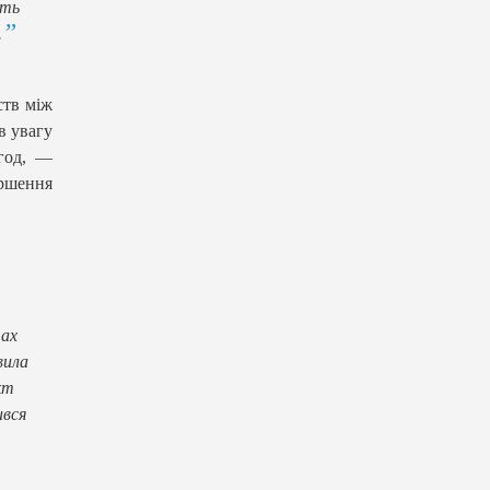
ють
.
ств між
в увагу
угод, —
ршення
тах
вила
кт
ився