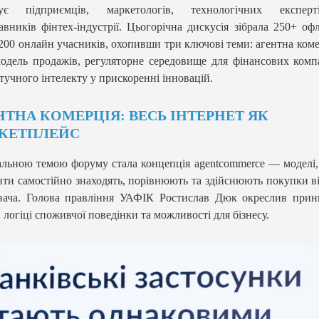
нує підприємців, маркетологів, технологічних експер
авників фінтех-індустрії. Цьогорічна дискусія зібрала 250+ оф
200 онлайн учасників, охопивши три ключові теми: агентна коме
одель продажів, регуляторне середовище для фінансових комп
тучного інтелекту у прискоренні інновацій.
НТНА КОМЕРЦІЯ: ВЕСЬ ІНТЕРНЕТ ЯК
КЕТПЛЕЙС
льною темою форуму стала концепція agentcommerce — моделі, 
нти самостійно знаходять, порівнюють та здійснюють покупки ві
вача. Голова правління УАФІК Ростислав Дюк окреслив прин
в логіці споживчої поведінки та можливості для бізнесу.