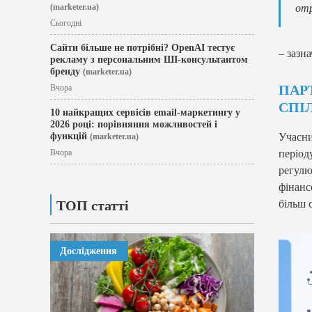
(marketer.ua)
отр
Сьогодні
Сайти більше не потрібні? OpenAI тестує
– зазн
рекламу з персональним ШІ-консультантом
бренду
(marketer.ua)
ПАР
Вчора
СПІ
10 найкращих сервісів email-маркетингу у
2026 році: порівняння можливостей і
функцій
Учасн
(marketer.ua)
Вчора
періо
регулю
фінанс
ТОП статті
більш 
Дослідження