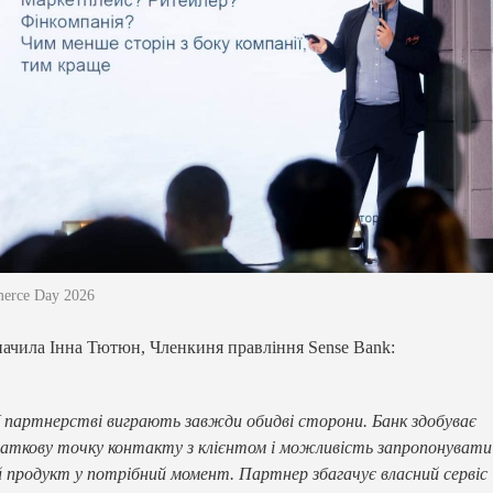
erce Day 2026
начила Інна Тютюн, Членкиня правління Sense Bank:
 партнерстві виграють завжди обидві сторони. Банк здобуває
аткову точку контакту з клієнтом і можливість запропонувати
й продукт у потрібний момент. Партнер збагачує власний сервіс