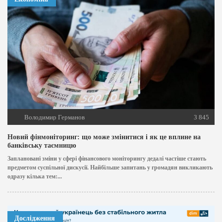
Володимир Германов
3 845
Новий фінмоніторинг: що може змінитися і як це вплине на
банківську таємницю
Заплановані зміни у сфері фінансового моніторингу дедалі частіше стають
предметом суспільної дискусії. Найбільше запитань у громадян викликають
одразу кілька тем:...
Дослідження