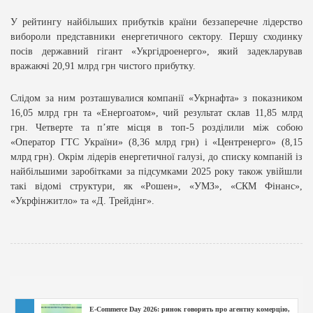
У рейтингу найбільших прибутків країни беззаперечне лідерство
вибороли представники енергетичного сектору. Першу сходинку
посів державний гігант «Укргідроенерго», який задекларував
вражаючі 20,91 млрд грн чистого прибутку.
Слідом за ним розташувалися компанії «Укрнафта» з показником
16,05 млрд грн та «Енергоатом», чий результат склав 11,85 млрд
грн. Четверте та п’яте місця в топ-5 розділили між собою
«Оператор ГТС України» (8,36 млрд грн) і «Центренерго» (8,15
млрд грн). Окрім лідерів енергетичної галузі, до списку компаній із
найбільшими заробітками за підсумками 2025 року також увійшли
такі відомі структури, як «Рошен», «УМЗ», «СКМ Фінанс»,
«Укрфінжитло» та «Д. Трейдінг».
E-Commerce Day 2026: ринок говорить про агентну комерцію,