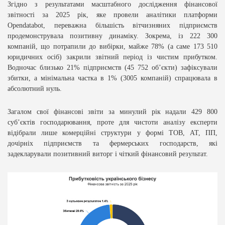
Згідно з результатами масштабного дослідження фінансової
звітності за 2025 рік, яке провели аналітики платформи
Opendatabot, переважна більшість вітчизняних підприємств
продемонструвала позитивну динаміку. Зокрема, із 222 300
компаній, що потрапили до вибірки, майже 78% (а саме 173 510
юридичних осіб) закрили звітний період із чистим прибутком.
Водночас близько 21% підприємств (45 752 об’єкти) зафіксували
збитки, а мінімальна частка в 1% (3005 компаній) спрацювала в
абсолютний нуль.
Загалом свої фінансові звіти за минулий рік надали 429 800
суб’єктів господарювання, проте для чистоти аналізу експерти
відібрали лише комерційні структури у формі ТОВ, АТ, ПП,
дочірніх підприємств та фермерських господарств, які
задекларували позитивний виторг і чіткий фінансовий результат.