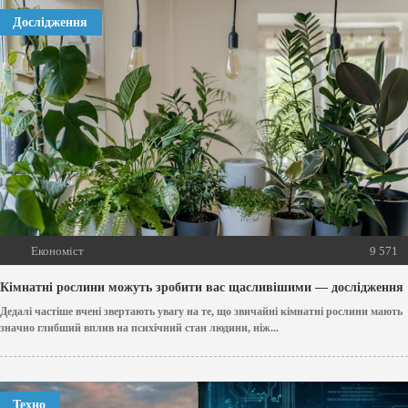
Дослідження
Економіст
9 571
Кімнатні рослини можуть зробити вас щасливішими — дослідження
Дедалі частіше вчені звертають увагу на те, що звичайні кімнатні рослини мають
значно глибший вплив на психічний стан людини, ніж...
Техно