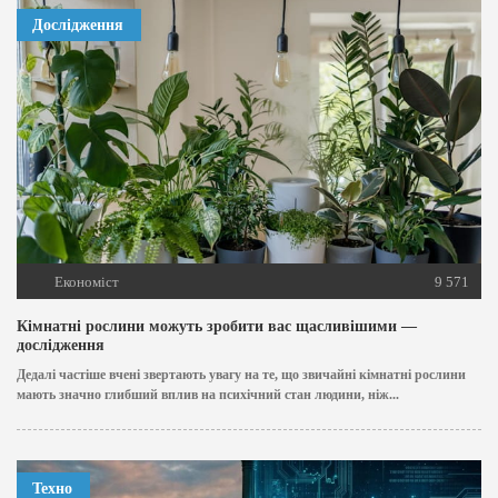
Дослідження
Економіст
9 571
Кімнатні рослини можуть зробити вас щасливішими —
дослідження
Дедалі частіше вчені звертають увагу на те, що звичайні кімнатні рослини
мають значно глибший вплив на психічний стан людини, ніж...
Техно