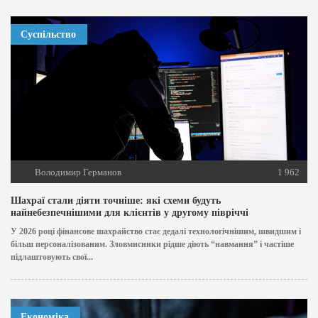
Суспільство
Володимир Германов
1 962
Шахраї стали діяти точніше: які схеми будуть
найнебезпечнішими для клієнтів у другому півріччі
У 2026 році фінансове шахрайство стає дедалі технологічнішим, швидшим і
більш персоналізованим. Зловмисники рідше діють “навмання” і частіше
підлаштовують свої...
Економіка