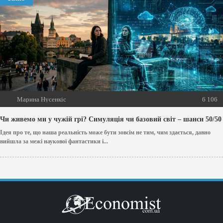
Марина Нусенкіс
6 106
Чи живемо ми у чужій грі? Симуляція чи базовий світ – шанси 50/50
Ідея про те, що наша реальність може бути зовсім не тим, чим здається, давно
вийшла за межі наукової фантастики і...