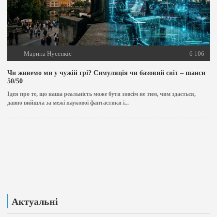
Марина Нусенкіс
6 106
Чи живемо ми у чужій грі? Симуляція чи базовий світ – шанси
50/50
Ідея про те, що наша реальність може бути зовсім не тим, чим здається,
давно вийшла за межі наукової фантастики і...
Актуальні