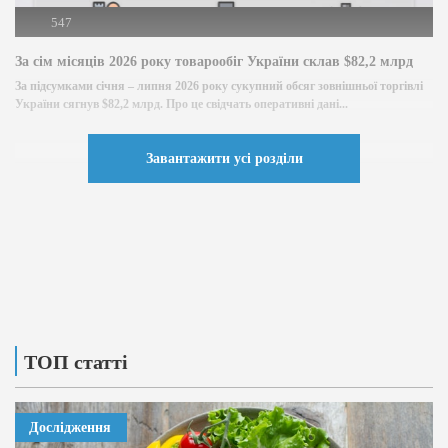
547
За сім місяців 2026 року товарообіг України склав $82,2 млрд
За підсумками січня – липня 2026 року сукупний обсяг зовнішньої торгівлі
України сягнув $82,2 млрд. Про це свідчать оперативні дані...
Завантажити усі розділи
ТОП статті
Дослідження