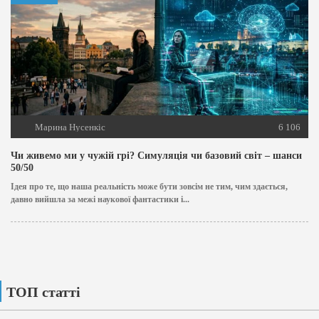
Марина Нусенкіс
6 106
Чи живемо ми у чужій грі? Симуляція чи базовий світ – шанси
50/50
Ідея про те, що наша реальність може бути зовсім не тим, чим здається,
давно вийшла за межі наукової фантастики і...
ТОП статті