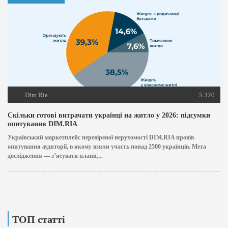
Dim Ria
5 320
Скільки готові витрачати українці на житло у 2026: підсумки
опитування DIM.RIA
Український маркетплейс перевіреної нерухомості DIM.RIA провів
опитування аудиторії, в якому взяли участь понад 2500 українців. Мета
дослідження — з’ясувати плани,...
ТОП статті