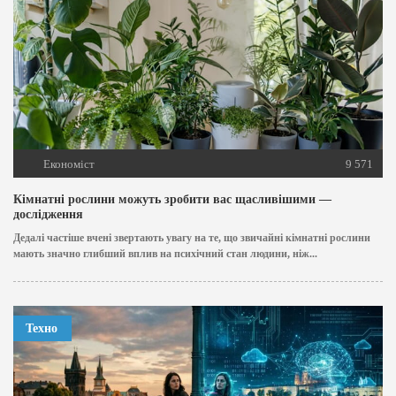
Економіст
9 571
Кімнатні рослини можуть зробити вас щасливішими —
дослідження
Дедалі частіше вчені звертають увагу на те, що звичайні кімнатні рослини
мають значно глибший вплив на психічний стан людини, ніж...
Техно