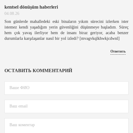
kentsel dönüşüm haberleri
04.08.26
Son günlerde mahalledeki eski binaların yıkım sürecini izlerken ister
istemez kendi yaşadığım yerin güvenliğini düşünmeye başladım. Süreç
hem çok yavaş ilerliyor hem de insanı biraz geriyor, acaba benzer
durumlarla karşılaşanlar nasıl bir yol izledi? [mvagvkqlkhwkjcdwnl]
Ответить
ОСТАВИТЬ КОММЕНТАРИЙ