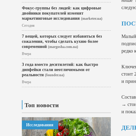
нише 
следу
Фокус-группы без людей: как цифровые
двойники покупателей изменят
маркетинговые исследования
(marketer.ua)
ПОС
Сегодня
Малый 
7 вещей, которых следует избавиться без
сожаления, чтобы сделать кухню более
подпис
современной
(margosha.com.ua)
редко 
Вчера
3 года вместо десятилетий: как быстро
Ключев
дипфейки стали неотличимыми от
стоит 
реальности
(founder.ua)
и прин
Вчера
Состав
Топ новости
→ стои
и пока
Исследования
ДЕЛ