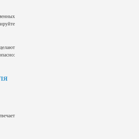
менных
тируйте
 делают
опасно:
ЛЯ
твечает