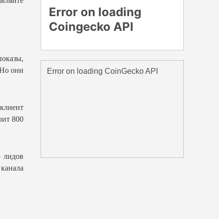
вляйте
показы,
 Но они
 клиент
оит 800
о лидов
 канала