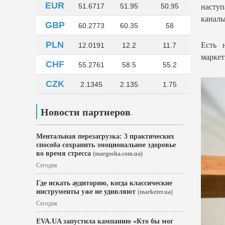
EUR
51.6717
51.95
50.95
насту
каналы
GBP
60.2773
60.35
58
PLN
Есть 
12.0191
12.2
11.7
маркет
CHF
55.2761
58.5
55.2
CZK
2.1345
2.135
1.75
Новости партнеров
Ментальная перезагрузка: 3 практических
способа сохранить эмоциональное здоровье
во время стресса
(margosha.com.ua)
Сегодня
Где искать аудиторию, когда классические
инструменты уже не удивляют
(marketer.ua)
Сегодня
EVA.UA запустила кампанию «Кто бы мог