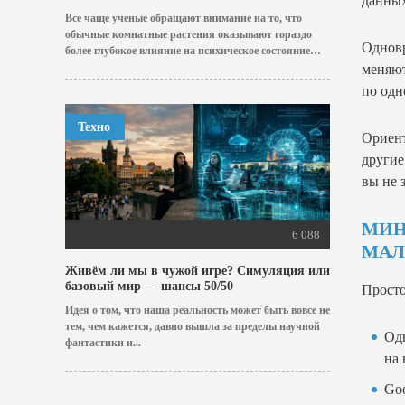
данных
Все чаще ученые обращают внимание на то, что
обычные комнатные растения оказывают гораздо
Однов
более глубокое влияние на психическое состояние
человека,...
меняют
по одн
Техно
Ориент
другие
вы не 
МИН
6 088
МАЛ
Живём ли мы в чужой игре? Симуляция или
базовый мир — шансы 50/50
Просто
Идея о том, что наша реальность может быть вовсе не
тем, чем кажется, давно вышла за пределы научной
Одн
фантастики и...
на
Goo