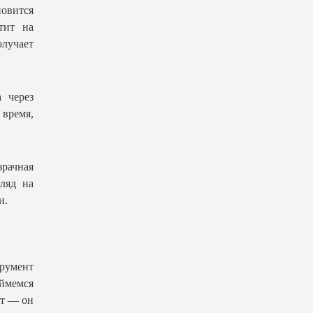
новится
тит на
лучает
 через
 время,
рачная
ляд на
и.
трумент
ймемся
ет — он