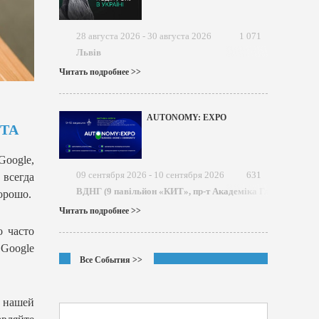
28 августа 2026 - 30 августа 2026
1 071
Львів
Читать подробнее >>
AUTONOMY: EXPO
ТА
oogle,
09 сентября 2026 - 10 сентября 2026
631
 всегда
ВДНГ (9 павільйон «КИТ», пр-т Академіка Глушкова)
хорошо.
Читать подробнее >>
о часто
 Google
Все События >>
в нашей