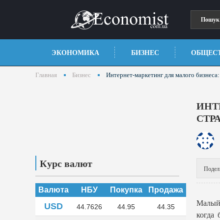
ЭКОНОМИКА
БИЗНЕС
ОБЩЕС
Главная
Бизнес
Интернет-маркетинг для малого бизнеса:
ИНТ
СТР
Курс валют
Подел
Валюта
НБУ
Покупка
Продажа
Малый 
USD
44.7626
44.95
44.35
когда 