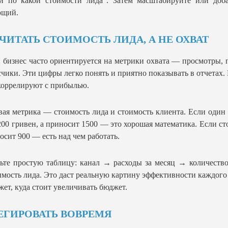
и по какой стоимости лида”. Затем масштабируйте или доба
ющий.
ЧИТАТЬ СТОИМОСТЬ ЛИДА, А НЕ ОХВАТ
бизнес часто ориентируется на метрики охвата — просмотры, 
чики. Эти цифры легко понять и приятно показывать в отчетах.
коррелируют с прибылью.
ая метрика — стоимость лида и стоимость клиента. Если один
200 гривен, а приносит 1500 — это хорошая математика. Если ст
осит 900 — есть над чем работать.
ьте простую таблицу: канал → расходы за месяц → количеств
мость лида. Это даст реальную картину эффективности каждого
жет, куда стоит увеличивать бюджет.
ЕГИРОВАТЬ ВОВРЕМЯ