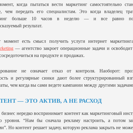
омент, когда пытаться вести маркетинг самостоятельно ста
е, чем передать его специалистам. Это когда владелец тра
тинг больше 10 часов в неделю — и все равно по
сказуемый результат.
т момент есть смысл получить услуги интернет маркетинга
keting
— агентство закроет операционные задачи и освободит
сосредоточиться на продукте и продажах.
ирование не означает отказ от контроля. Наоборот: проз
ость и регулярные синки дают более структурированный взг
таты, чем когда вы сами ведете кампании между другими задачам
ТЕНТ — ЭТО АКТИВ, А НЕ РАСХОД
бизнес нередко воспринимает контент как маркетинговый инс
го уровня. “Нам бы сначала рекламу настроить, а потом за
ми”. Но контент решает задачу, которую реклама закрыть не мож