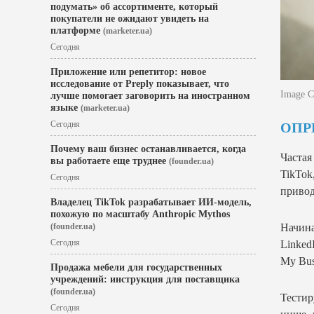
подумать» об ассортименте, который
покупатели не ожидают увидеть на
платформе
(marketer.ua)
Сегодня
Приложение или репетитор: новое
исследование от Preply показывает, что
Image Cr
лучше помогает заговорить на иностранном
языке
(marketer.ua)
Сегодня
ОПР
Почему ваш бизнес останавливается, когда
Частая
вы работаете еще труднее
(founder.ua)
TikTok
Сегодня
привод
Владелец TikTok разрабатывает ИИ-модель,
похожую по масштабу Anthropic Mythos
(founder.ua)
Начина
Сегодня
Linked
My Bus
Продажа мебели для государственных
учреждений: инструкция для поставщика
(founder.ua)
Тестир
Сегодня