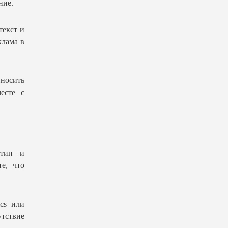
ние.
текст и
клама в
иносить
есте с
отип и
е, что
ics или
тствие