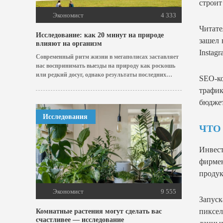
строит
Экономист
4 333
Читате
Исследование: как 20 минут на природе
зашел 
влияют на организм
Instag
Современный ритм жизни в мегаполисах заставляет
нас воспринимать выезды на природу как роскошь
или редкий досуг, однако результаты последних
SEO-ко
научных...
трафи
бюдже
Исследования
ЧТО
Инвес
фирме
продук
Экономист
9 555
Запуск
пиксе
Комнатные растения могут сделать вас
счастливее — исследование