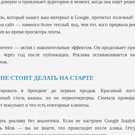
 доверие и привлекает аудиторию в момент, когда она ищет реше
ль, который нашел ваш материал в Google, прочитал полезный 
на сайт — намного более теплый лид, чем тот, кого прервала ре
ram во время просмотра ленты.
нтент — актив с накопительным эффектом. Он продолжает пр
к через год после публикации. Реклама останавливается вм
том.
 НЕ СТОИТ ДЕЛАТЬ НА СТАРТЕ
тировать в брендинг до первых продаж. Красивый лог
нный стиль важны, но не первоочередны. Сначала проверьт
т покупают и что есть повторные клиенты.
ать рекламу без аналитики. Если не настроен Google Analyt
ль Meta — вы не знаете, что происходит после клика. Отсу