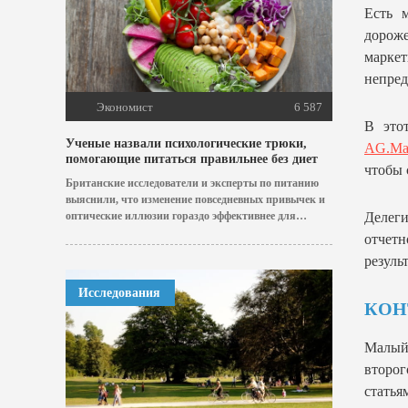
Есть м
дорож
марке
непред
Экономист
6 587
В это
Ученые назвали психологические трюки,
AG.Mar
помогающие питаться правильнее без диет
чтобы 
Британские исследователи и эксперты по питанию
выяснили, что изменение повседневных привычек и
Делег
оптические иллюзии гораздо эффективнее для
похудения и здоровья,...
отчетн
резуль
Исследования
КОН
Малый 
второ
статья