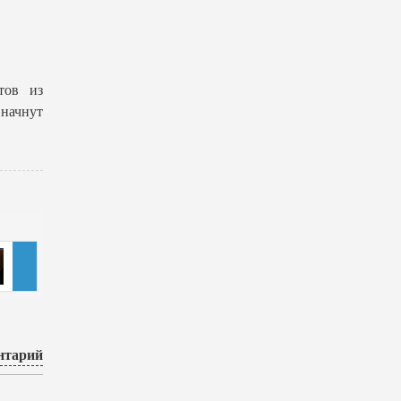
тов из
 начнут
нтарий