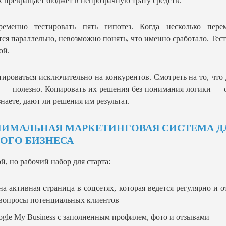
 превращает бюджет в непрозрачную трату средств.
ременно тестировать пять гипотез. Когда несколько пере
ся параллельно, невозможно понять, что именно сработало. Тес
ой.
ироваться исключительно на конкурентов. Смотреть на то, что
 — полезно. Копировать их решения без понимания логики — 
знаете, дают ли решения им результат.
ИМАЛЬНАЯ МАРКЕТИНГОВАЯ СИСТЕМА Д
ОГО БИЗНЕСА
й, но рабочий набор для старта:
а активная страница в соцсетях, которая ведется регулярно и о
 вопросы потенциальных клиентов
gle My Business с заполненным профилем, фото и отзывами