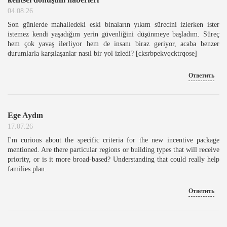
04.08.26
Son günlerde mahalledeki eski binaların yıkım sürecini izlerken ister
istemez kendi yaşadığım yerin güvenliğini düşünmeye başladım. Süreç
hem çok yavaş ilerliyor hem de insanı biraz geriyor, acaba benzer
durumlarla karşılaşanlar nasıl bir yol izledi? [cksrbpekvqcktrqose]
Ответить
Ege Aydın
17.07.26
I'm curious about the specific criteria for the new incentive package
mentioned. Are there particular regions or building types that will receive
priority, or is it more broad-based? Understanding that could really help
families plan.
Ответить