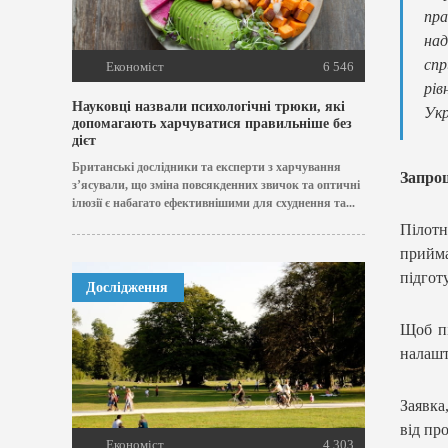
пра
над
спр
Економіст
6 546
рів
Науковці назвали психологічні трюки, які
Укр
допомагають харчуватися правильніше без
дієт
Британські дослідники та експерти з харчування
Запро
з’ясували, що зміна повсякденних звичок та оптичні
ілюзії є набагато ефективнішими для схуднення та...
Пілотн
прийма
підгот
Дослідження
Щоб пі
налашт
Заявка
від пр
Економіст
4 303