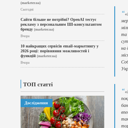
(marketer.ua)
Сьогодні
«
Сайти більше не потрібні? OpenAI тестує
мер
рекламу з персональним ШІ-консультантом
міл
бренду
(marketer.ua)
та 
Вчора
сут
10 найкращих сервісів email-маркетингу у
на 
2026 році: порівняння можливостей і
міс
функцій
(marketer.ua)
Соб
Вчора
Укр
ТОП статті
«
пок
Дослідження
бан
впе
так
тор