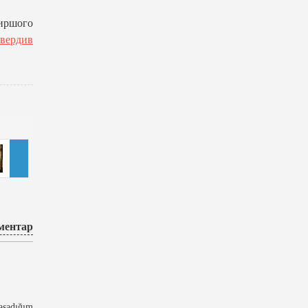
ширшого
твердив
ментар
yaşadığım