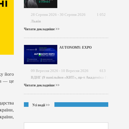
28 Серпня 2026 - 30 Серпня 2026
1 052
Львів
Читати докладніше >>
AUTONOMY: EXPO
09 Вересня 2026 - 10 Вересня 2026
613
ку його
ВДНГ (9 павільйон «КИТ», пр-т Академіка Глушкова)
ів — це
Читати докладніше >>
дарства
Усі події >>
раїни,
країни,