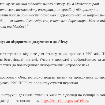
ктику екологічно відповідального бізнесу. Ми в Mastercard раді
ати свою технологічну експертизу, операційну підтримку та
ияти подальшому масштабуванню цифрового чека на національн
ні», — зазначила Інга Андреєва, генеральна директорка Mastercard
аїні та Молдові.
шуємо підприємців долучитися до єЧеку
е тестування відкрите для бізнесу, який працює з РРО або 
є безготівкові платежі. Участь у програмі є добровільною та д
уватися до повноцінного використання цифрового чека.
дключити єЧек, потрібно подати заявку на приєднання до пр
увати РРО/ПРРО та проінструктувати персонал.
, інструкції для налаштування каси та відповіді на поширені за
одавців — за посиланням:
https://echeck.me.gov.ua/sellers
.