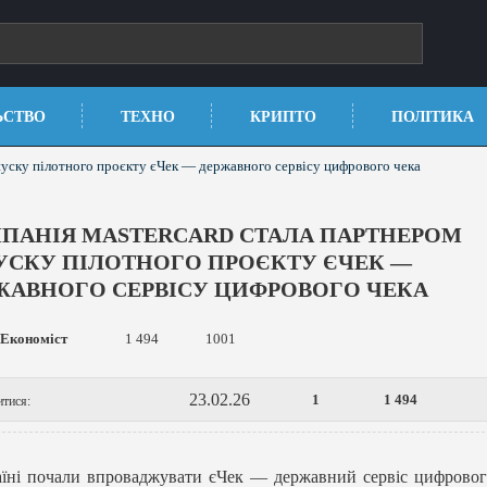
ЬСТВО
ТЕХНО
КРИПТО
ПОЛІТИКА
пуску пілотного проєкту єЧек — державного сервісу цифрового чека
ПАНІЯ MASTERCARD СТАЛА ПАРТНЕРОМ
УСКУ ПІЛОТНОГО ПРОЄКТУ ЄЧЕК —
ЖАВНОГО СЕРВІСУ ЦИФРОВОГО ЧЕКА
Економіст
1 494
1001
23.02.26
1
1 494
итися:
їні почали впроваджувати єЧек — державний сервіс цифровог