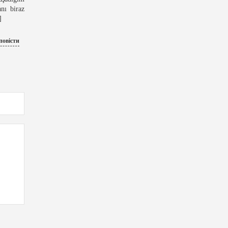
nı biraz
]
повісти