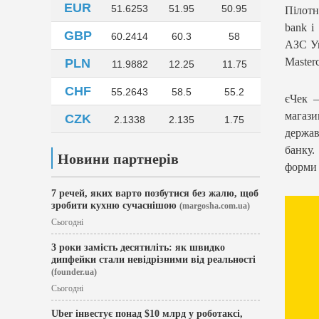
EUR
51.6253
51.95
50.95
Пілотн
bank і
GBP
60.2414
60.3
58
АЗС Ук
Masterc
PLN
11.9882
12.25
11.75
CHF
55.2643
58.5
55.2
єЧек —
магазин
CZK
2.1338
2.135
1.75
держав
банку.
Новини партнерів
форми 
7 речей, яких варто позбутися без жалю, щоб
зробити кухню сучаснішою
(margosha.com.ua)
Сьогодні
3 роки замість десятиліть: як швидко
дипфейки стали невідрізними від реальності
(founder.ua)
Сьогодні
Uber інвестує понад $10 млрд у роботаксі,