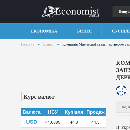
ЕКОНОМІКА
БІЗНЕС
СУСПІЛ
Головна
Бізнес
Компанія Mastercard стала партнером за
КОМ
ЗАП
ДЕР
Курс валют
Поділ
Валюта
НБУ
Купівля
Продаж
USD
44.6895
44.9
44.3
В Укра