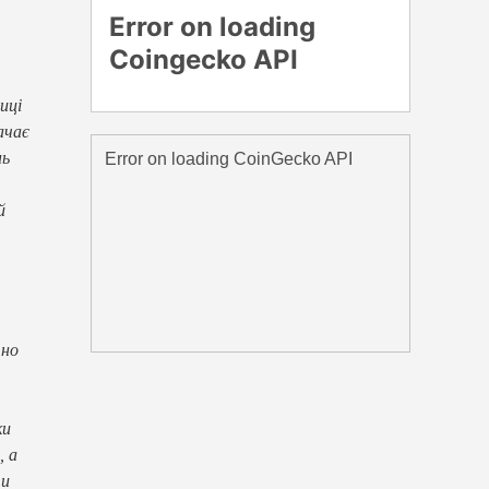
иці
ачає
нь
й
чно
ки
, а
ти