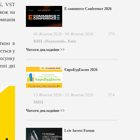
МБ, VST
E-commerce Conference 2026
акож на
омпанія
06 Жовтня 2026 - 06 Жовтня 2026
376
КВЦ «Парковий», Київ
ткою в
Читати докладніше >>
ається у
тосунку
пні дві
ЄвроБудЕкспо 2026
13 Жовтня 2026 - 15 Жовтня 2026
374
МВЦ
Читати докладніше >>
Lviv Invest Forum