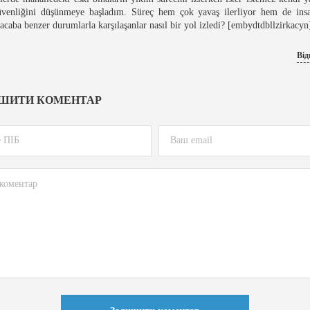
üvenliğini düşünmeye başladım. Süreç hem çok yavaş ilerliyor hem de insa
 acaba benzer durumlarla karşılaşanlar nasıl bir yol izledi? [embydtdbllzirkacyn
Від
ШИТИ КОМЕНТАР