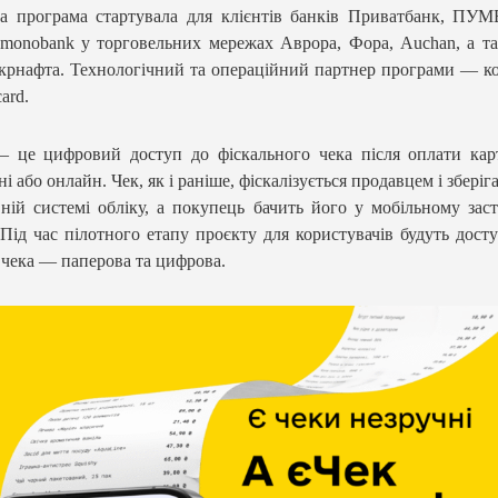
а програма стартувала для клієнтів банків Приватбанк, ПУ
 monobank у торговельних мережах Аврора, Фора, Auchan, а т
рнафта. Технологічний та операційний партнер програми — к
ard.
 це цифровий доступ до фіскального чека після оплати кар
і або онлайн. Чек, як і раніше, фіскалізується продавцем і зберіг
ній системі обліку, а покупець бачить його у мобільному зас
 Під час пілотного етапу проєкту для користувачів будуть досту
чека — паперова та цифрова.