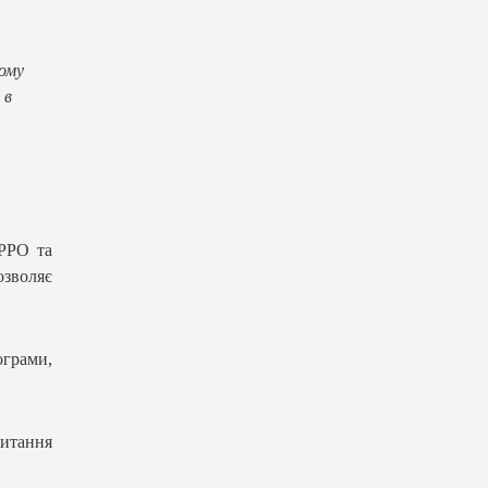
ому
 в
ПРРО та
озволяє
ограми,
питання