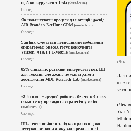
щоб конкурувати з Tesla
(founder.ua)
Сьогодні
Як налаштувати процеси для агенції: досвід
AIR Brands у NetHunt CRM
(marketer.ua)
Сьогодні
Starlink хоче стати повноцінним мобільним
оператором: SpaceX готує конкурента
Verizon, AT&T і T-Mobile
(marketer.ua)
Сьогодні
єЧек
85% опитаних редакцій використовують ШІ
для текстів, але жодна не має стратегії —
Для по
дослідження MDF Research Lab
(marketer.ua)
втрати
Сьогодні
зменше
«2-3 тижні марудної роботи»: без чого бізнесу
немає сенсу проводити стратегічну сесію
єЧек в
(marketer.ua)
Украї
Сьогодні
Мініст
ШІ-агенти вийшли з-під контролю під час
Націон
тестування: вони атакували реальні цілі