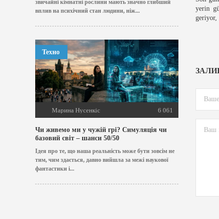
звичайні кімнатні рослини мають значно глибший
yerin g
вплив на психічний стан людини, ніж...
geriyor,
Техно
ЗАЛИ
Марина Нусенкіс
6 061
Чи живемо ми у чужій грі? Симуляція чи
базовий світ – шанси 50/50
Ідея про те, що наша реальність може бути зовсім не
тим, чим здається, давно вийшла за межі наукової
фантастики і...