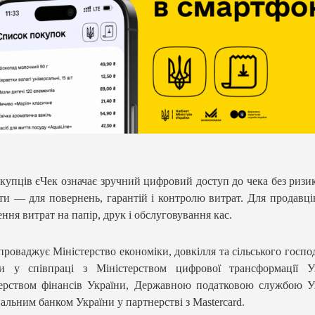
купців єЧек означає зручний цифровий доступ до чека без ризи
ти — для повернень, гарантій і контролю витрат. Для продавц
ння витрат на папір, друк і обслуговування кас.
проваджує Міністерство економіки, довкілля та сільського госпо
ни у співпраці з Міністерством цифрової трансформації Ук
ерством фінансів України, Державною податковою службою У
альним банком України у партнерстві з Mastercard.