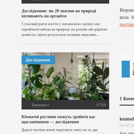
Впрова
Дослідження: як 20 хвилин на природі
впливають на організм
кола 
постан
Сучасний ритм життя у мегаполісах змушує нас
сприймати виїзди на природу як розкіш або рідкісне
дозвілля, проте результати останніх наукових...
Дослідження
1
Коме
Економіст
9 520
Кімнатні рослини можуть зробити вас
kentse
щасливішими — дослідження
04.08.2
Дедалі частіше вчені звертають увагу на те, що
Son günl