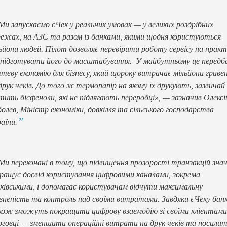
Ми запускаємо єЧек у реальних умовах — у великих роздрібних
ежах, на АЗС та разом із банками, якими щодня користуються
ьйони людей. Пілот дозволяє перевірити роботу сервісу на практ
підготувати його до масштабування. У майбутньому це передб
тєву економію для бізнесу, який щороку витрачає мільйони гриве
друк чеків. До того ж термопапір на якому їх друкують, зазвичай
тить бісфеноли, які не підлягають переробці», — зазначив Олексі
олев, Міністр економіки, довкілля та сільського господарства
аїни.
Ми переконані в тому, що підвищення прозорості транзакцій зна
ращує досвід користування цифровими каналами, зокрема
ківськими, і допомагає користувачам відчути максимальну
вненість та контроль над своїми витратами. Завдяки єЧеку бан
ож зможуть покращити цифрову взаємодію зі своїми клієнтами
говці — зменшити операційні витрати на друк чеків та посили