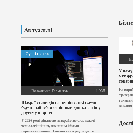
Бізне
Актуальні
Суспільство
Ек
У чому
між фр
токарн
верста
На виро
Володимир Германов
1 935
фрезерн
токарний
Шахраї стали діяти точніше: які схеми
важливе
будуть найнебезпечнішими для клієнтів у
Якщо є 
другому півріччі
варто к
У 2026 році фінансове шахрайство стає дедалі
фрезерни
Досл
технологічнішим, швидшим і більш
комплект
персоналізованим. Зловмисники рідше діють
токарним