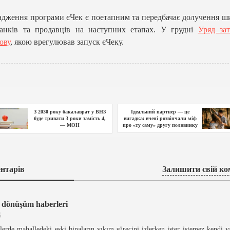
дження програми єЧек є поетапним та передбачає долучення 
банків та продавців на наступних етапах. У грудні
Уряд за
ову
, якою врегулював запуск єЧеку.
З 2030 року бакалаврат у ВНЗ
Ідеальний партнер — це
буде тривати 3 роки замість 4,
вигадка: вчені розвінчали міф
— МОН
про «ту саму» другу половинку
нтарів
Залишити свій ко
l dönüşüm haberleri
6
erde mahalledeki eski binaların yıkım sürecini izlerken ister istemez kendi 